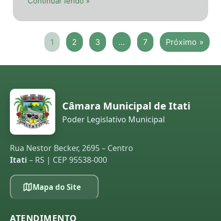
Continuar lendo »
1
2
3
…
7
Próximo »
Câmara Municipal de Itati
Poder Legislativo Municipal
Rua Nestor Becker, 2695 – Centro
Itati
– RS | CEP 95538-000
Mapa do Site
ATENDIMENTO