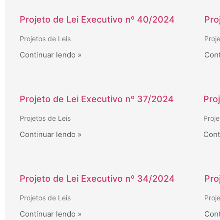
20
Projeto de Lei Executivo nº 40/2024
Pro
20
Projetos de Leis
Proj
Continuar lendo »
Cont
LE
pa
co
20
Projeto de Lei Executivo nº 37/2024
Pro
20
Projetos de Leis
Proje
Continuar lendo »
Cont
20
20
20
Projeto de Lei Executivo nº 34/2024
Pro
20
Projetos de Leis
Proj
at
Continuar lendo »
Cont