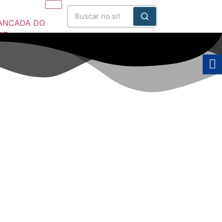
ANCADA DO
DT
025/2028