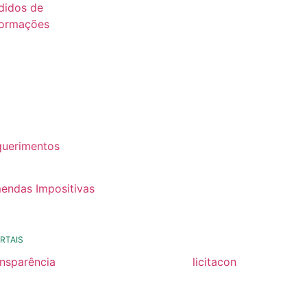
didos de
formações
26
25
24
22
querimentos
22
endas Impositivas
25
RTAIS
ansparência
licitacon
ansparência
licitacon