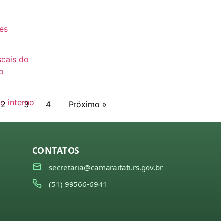
es
es
scais do
o
o interno
2
3
4
Próximo »
to
CONTATOS
secretaria@camaraitati.rs.gov.br
(51) 99566-6941