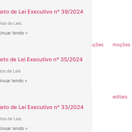
22
jeto de Lei Executivo nº 39/2024
21
etos de Leis
inuar lendo »
GISLAÇÃO
utas sessões e
pedidos de indicações
moções
missões
2022
2026
26
jeto de Lei Executivo nº 35/2024
pedidos de
2025
25
providências
tos de Leis
2024
2026
inuar lendo »
24
2022
2025
23
editais
2024
22
2022
jeto de Lei Executivo nº 33/2024
2023
21
2021
etos de Leis
2022
as de sessões
2020
inuar lendo »