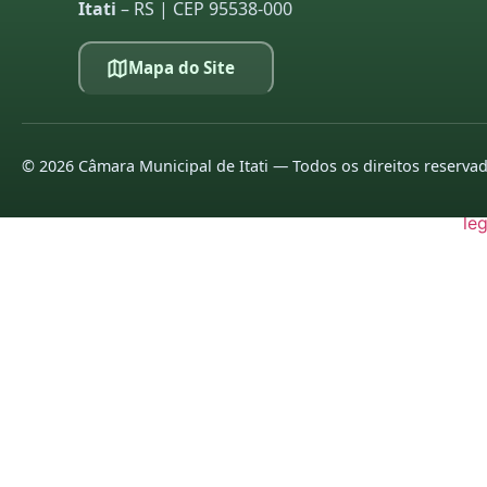
Itati
– RS | CEP 95538-000
20
Mapa do Site
20
20
20
©
2026
Câmara Municipal de Itati — Todos os direitos reserva
pr
leg
20
20
20
20
20
20