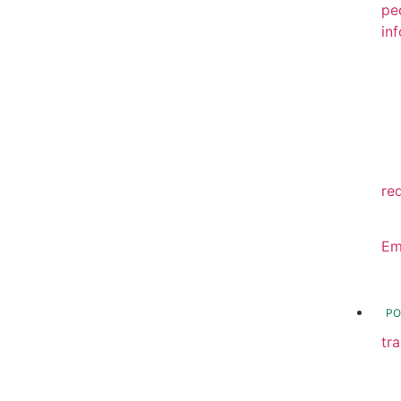
pe
in
20
20
20
20
re
20
Em
20
PO
tr
Tr