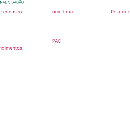
NAL CIDADÃO
le conosco
ouvidoria
Relatóri
rmulario de contato
formulário de contato
Relatóri
Fiscal 2
rmulario Pedido de
e-ouv
Semestr
formação
PAC
Relatóri
ndimentos
2026
Fiscal 2
lários
Semestr
árias
Relatóri
Fiscal 2
Semestr
Relatóri
Gestão
Carta de
Usuário
Relatóri