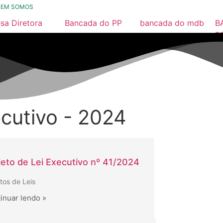
UEM SOMOS
sa Diretora
Bancada do PP
bancada do mdb
B
26
2025 / 2028
2025/ 2028
P
2
25
município
Nossa História
24
23
ecutivo - 2024
22
21
missões
26
jeto de Lei Executivo nº 41/2024
25
tos de Leis
inuar lendo »
24
23