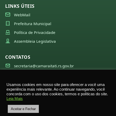
LINKS ÚTEIS
WebMail
Prefeitura Municipal
Política de Privacidade
Assembleia Legislativa
CONTATOS
secretaria@camaraitati.rs.gov.br
(51) 99566-6941
Usamos cookies em nosso site para oferecer a você uma
experiência mais relevante. Ao continuar navegando, você
concorda com o uso dos cookies, termos e políticas do site.
©
2026
Câmara Municipal de Itati — Todos os direitos
Leia Mais
reservados
Rua Nestor Becker, 2695 – Itati – RS
Aceitar e Fechar