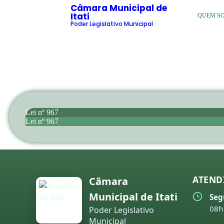
Câmara Municipal de
Itati
QUEM S
Poder Legislativo Municipal
Lei nº 967
Lei nº 967
ATEND
Câmara
Municipal de Itati
Seg
08h
Poder Legislativo
Municipal