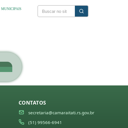
S MUNICIPAIS
CONTATOS
secretaria@camaraitati.rs.gov.br
(51) 99566-6941