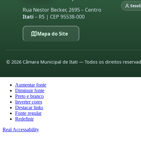
Sessõ
Rua Nestor Becker, 2695 – Centro
Itati
– RS | CEP 95538-000
Mapa do Site
©
2026
Câmara Municipal de Itati — Todos os direitos reserva
Aumentar fonte
Diminuir fonte
Preto e branco
Inverter cores
Destacar links
Fonte regular
Redefinir
Real Accessability