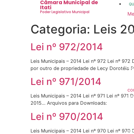
Câmara Municipal de
Q
Itati
Poder Legislativo Municipal
Me
20
Categoria:
Leis 2
20
20
Lei nº 972/2014
20
Leis Municipais – 2014 Lei nº 972 Lei nº 97
20
por outro de propriedade de Lecy Dorotéia P
20
Lei nº 971/2014
co
Leis Municipais – 2014 Lei nº 971 Lei nº 971 
20
2015… Arquivos para Downloads:
20
Lei nº 970/2014
20
Leis Municipais – 2014 Lei nº 970 Lei nº 970
20