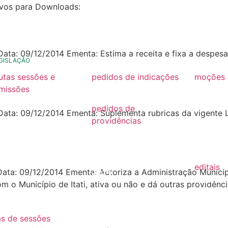
ivos para Downloads:
22
21
Data: 09/12/2014 Ementa: Estima a receita e fixa a despesa
GISLAÇÃO
utas sessões e
pedidos de indicações
moções
missões
2022
2026
26
pedidos de
2025
 Data: 09/12/2014 Ementa: Suplementa rubricas da vigente 
25
providências
2024
2026
24
2022
2025
23
editais
2024
 Data: 09/12/2014 Ementa: Autoriza a Administração Munici
22
2022
m o Município de Itati, ativa ou não e dá outras providên
2023
21
2021
2022
as de sessões
2020