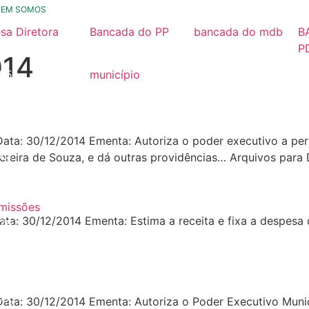
UEM SOMOS
sa Diretora
Bancada do PP
bancada do mdb
B
26
2025 / 2028
2025/ 2028
P
014
2
25
município
Nossa História
24
23
2 Data: 30/12/2014 Ementa: Autoriza o poder executivo a p
22
ereira de Souza, e dá outras providências… Arquivos para
21
missões
Data: 30/12/2014 Ementa: Estima a receita e fixa a despesa 
26
25
24
 Data: 30/12/2014 Ementa: Autoriza o Poder Executivo Muni
23