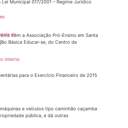
 Lei Municipal 017/2001 – Regime Jurídico
es
es
scais do
onvênio com a Associação Pró-Ensino em Santa
o
ção Básica Educar-se, do Centro de
o interno
to
entárias para o Exercício Financeiro de 2015
r máquinas e veículos tipo caminhão caçamba
propriedade pública, e dá outras