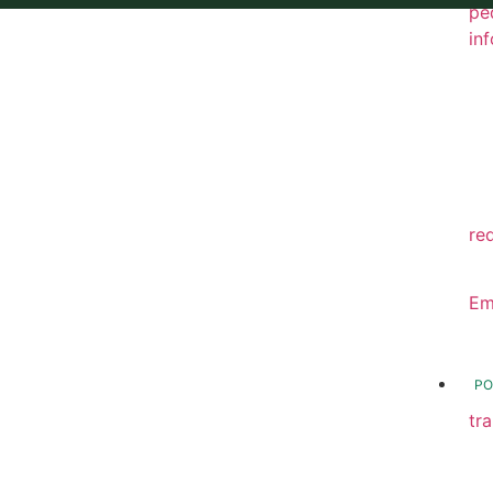
pe
in
20
20
20
20
re
20
Em
20
PO
tr
Tr