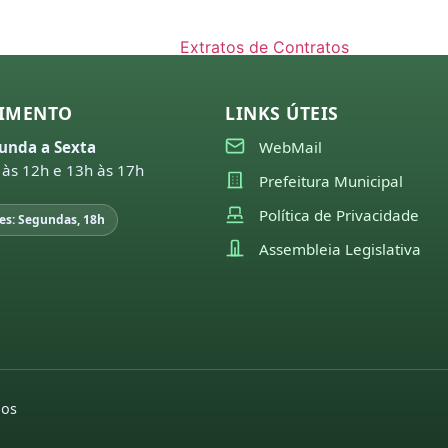
2024
24
Extratos de Contratos
23
2025
22
IMENTO
LINKS ÚTEIS
21
unda a Sexta
WebMail
 às 12h e 13h às 17h
Prefeitura Municipal
ojeto de leis do
islativo
Política de Privacidade
es: Segundas, 18h
26
Assembleia Legislativa
25
24
23
22
dos
21