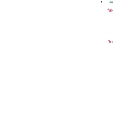
CA
fa
fo
Fo
In
Re
Sa
Di