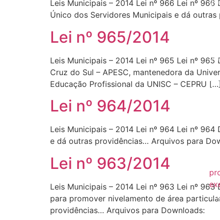
20
Leis Municipais – 2014 Lei nº 966 Lei nº 966
Único dos Servidores Municipais e dá outras
20
Lei nº 965/2014
20
20
Leis Municipais – 2014 Lei nº 965 Lei nº 965
Cruz do Sul – APESC, mantenedora da Univer
20
Educação Profissional da UNISC – CEPRU […
20
Lei nº 964/2014
20
Leis Municipais – 2014 Lei nº 964 Lei nº 964
20
e dá outras providências… Arquivos para Do
20
Lei nº 963/2014
pr
ex
Leis Municipais – 2014 Lei nº 963 Lei nº 96
20
para promover nivelamento de área particular 
providências… Arquivos para Downloads:
20