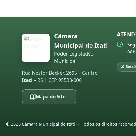
20
20
20
ATEND
Câmara
20
Municipal de Itati
Seg
08h
Poder Legislativo
pr
Municipal
leg
Sessõ
20
Rua Nestor Becker, 2695 – Centro
Itati
– RS | CEP 95538-000
20
20
Mapa do Site
20
20
©
2026
Câmara Municipal de Itati — Todos os direitos reserva
20