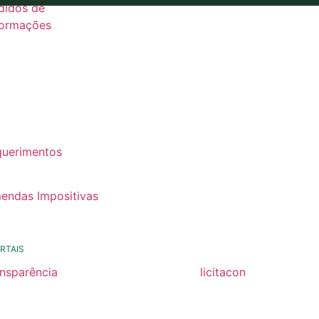
didos de
formações
26
25
24
22
querimentos
22
endas Impositivas
25
RTAIS
ansparência
licitacon
ansparência
licitacon