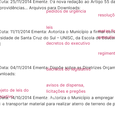
26
2021
 Data: 25/11/2014 Ementa: Dá nova redação ao Artigo 55 da
2019
 providências… Arquivos para Downloads:
25
pedidos de urgência
resoluçõ
2025
24
resoluçõ
leis
23
metas fi
 Data: 11/11/2014 Ementa: Autoriza o Município a firmar c
Leis
executiv
sidade de Santa Cruz do Sul – UNISC, da Escola de Educa
22
decretos do executivo
2022
]
2024
21
regiment
decretos
regimen
20
 Data: 04/11/2014 Ementa: Dispõe sobre as Diretrizes Orçam
decretos do legislativo
19
wnloads:
decretos
18
avisos de dispensa,
ojeto de leis do
licitações e pregões
ecutivo
2026
3 Data: 14/10/2014 Ementa: Autoriza o Município a emprega
26
e transportar material para realizar aterro de terreno de 
2025
25