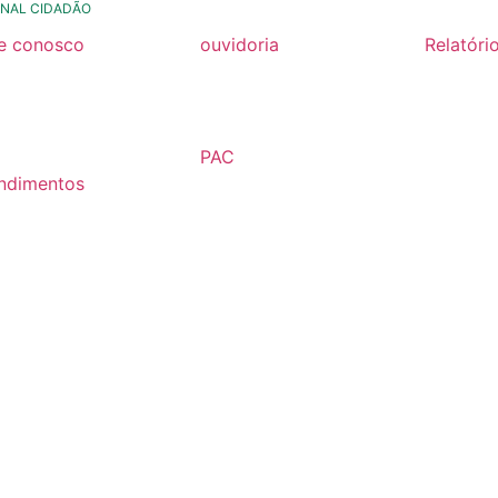
NAL CIDADÃO
le conosco
ouvidoria
Relatóri
rmulario de contato
formulário de contato
Relatóri
Fiscal 2
rmulario Pedido de
e-ouv
Semestr
formação
PAC
Relatóri
ndimentos
2026
Fiscal 2
lários
Semestr
árias
Relatóri
Fiscal 2
Semestr
Relatóri
Gestão
Carta de
Usuário
Relatóri