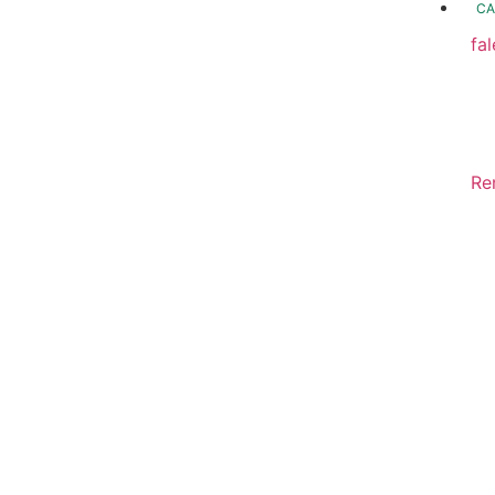
CA
fa
fo
Fo
In
Re
Sa
Di