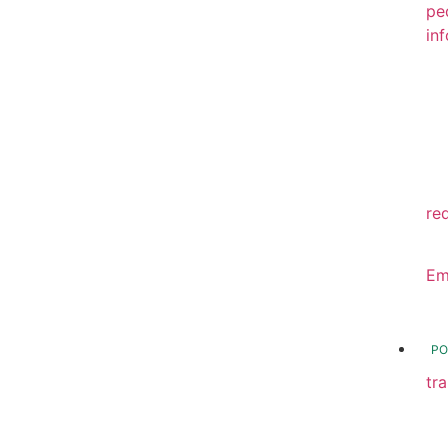
pe
in
20
20
20
20
re
20
Em
20
PO
tr
Tr