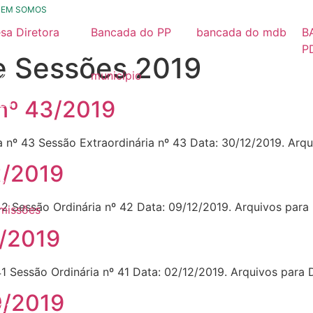
UEM SOMOS
sa Diretora
Bancada do PP
bancada do mdb
B
26
2025 / 2028
2025/ 2028
P
e Sessões 2019
2
25
município
Nossa História
24
 nº 43/2019
23
a nº 43 Sessão Extraordinária nº 43 Data: 30/12/2019. Arq
22
2/2019
21
42 Sessão Ordinária nº 42 Data: 09/12/2019. Arquivos par
missões
26
1/2019
25
41 Sessão Ordinária nº 41 Data: 02/12/2019. Arquivos para
24
0/2019
23