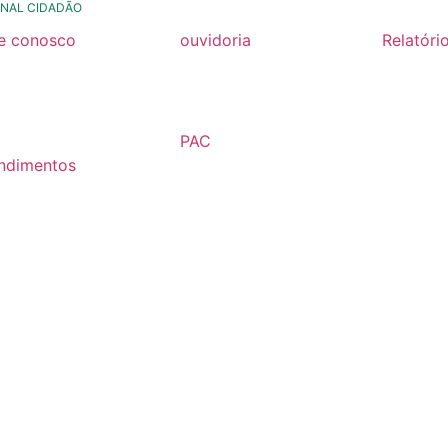
NAL CIDADÃO
le conosco
ouvidoria
Relatóri
rmulario de contato
formulário de contato
Relatóri
Fiscal 2
rmulario Pedido de
e-ouv
Semestr
formação
PAC
Relatóri
ndimentos
2026
Fiscal 2
lários
Semestr
árias
Relatóri
Fiscal 2
Semestr
Relatóri
Gestão
Carta de
Usuário
Relatóri