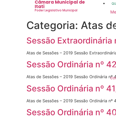
Câmara Municipal de
Q
Itati
Poder Legislativo Municipal
Me
20
Categoria:
Atas d
20
20
Sessão Extraordinária
20
Atas de Sessões – 2019 Sessão Extraordinári
20
Sessão Ordinária nº 4
20
Atas de Sessões – 2019 Sessão Ordinária nº 
co
20
Sessão Ordinária nº 4
20
Atas de Sessões – 2019 Sessão Ordinária nº 
20
Sessão Ordinária nº 4
20