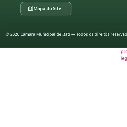
20
Mapa do Site
20
20
©
2026
Câmara Municipal de Itati — Todos os direitos reserva
20
pr
leg
20
20
20
20
20
20