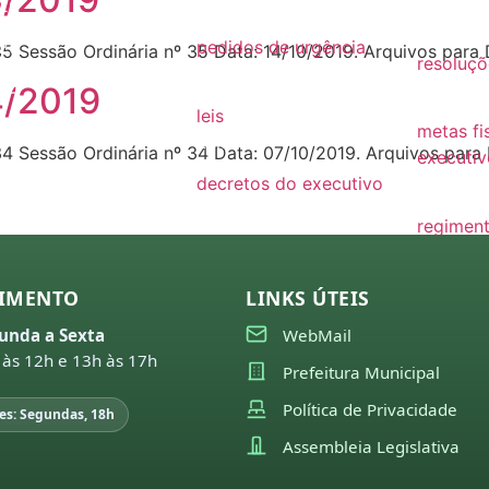
26
2021
2019
25
pedidos de urgência
35 Sessão Ordinária nº 35 Data: 14/10/2019. Arquivos par
resoluçõ
2025
24
resoluçõ
4/2019
leis
23
metas fi
Leis
34 Sessão Ordinária nº 34 Data: 07/10/2019. Arquivos para
executiv
22
decretos do executivo
2022
2024
21
regiment
decretos
regimen
20
decretos do legislativo
IMENTO
LINKS ÚTEIS
19
decretos
unda a Sexta
WebMail
18
 às 12h e 13h às 17h
avisos de dispensa,
Prefeitura Municipal
ojeto de leis do
licitações e pregões
Política de Privacidade
ecutivo
2026
es: Segundas, 18h
26
Assembleia Legislativa
2025
25