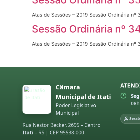
20
20
Atas de Sessões – 2019 Sessão Ordinária nº 
20
Sessão Ordinária nº 3
20
Atas de Sessões – 2019 Sessão Ordinária nº 
20
20
20
ATEND
20
Câmara
Municipal de Itati
Seg
20
08h
Poder Legislativo
pr
Municipal
ex
Sessõ
Rua Nestor Becker, 2695 – Centro
20
Itati
– RS | CEP 95538-000
20