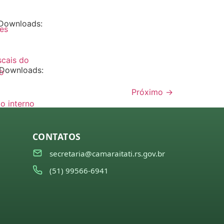
a Downloads:
es
es
scais do
 Downloads:
o
Próximo
→
o interno
to
CONTATOS
secretaria@camaraitati.rs.gov.br
(51) 99566-6941