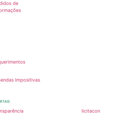
didos de
formações
26
25
24
22
querimentos
22
endas Impositivas
25
RTAIS
ansparência
licitacon
ansparência
licitacon