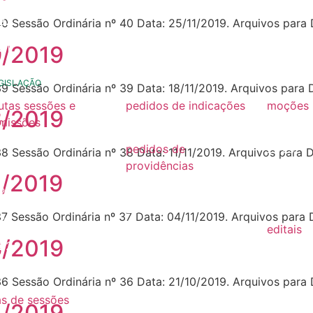
22
40 Sessão Ordinária nº 40 Data: 25/11/2019. Arquivos para
21
9/2019
GISLAÇÃO
39 Sessão Ordinária nº 39 Data: 18/11/2019. Arquivos para
utas sessões e
pedidos de indicações
moções
8/2019
missões
2022
2026
26
pedidos de
2025
38 Sessão Ordinária nº 38 Data: 11/11/2019. Arquivos para
25
providências
2024
7/2019
2026
24
2022
2025
37 Sessão Ordinária nº 37 Data: 04/11/2019. Arquivos para
23
editais
2024
6/2019
22
2022
2023
21
2021
36 Sessão Ordinária nº 36 Data: 21/10/2019. Arquivos para
2022
as de sessões
2020
5/2019