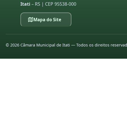
Itati
– RS | CEP 95538-000
Mapa do Site
©
2026
Câmara Municipal de Itati — Todos os direitos reserva