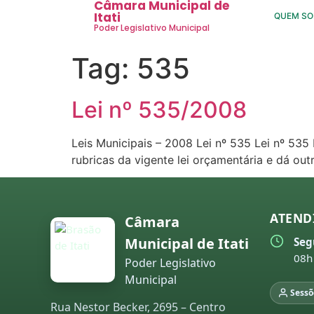
Câmara Municipal de
Itati
QUEM S
Poder Legislativo Municipal
Tag:
535
Lei nº 535/2008
Leis Municipais – 2008 Lei nº 535 Lei nº 53
rubricas da vigente lei orçamentária e dá ou
ATEND
Câmara
Municipal de Itati
Seg
08h
Poder Legislativo
Municipal
Sessõ
Rua Nestor Becker, 2695 – Centro