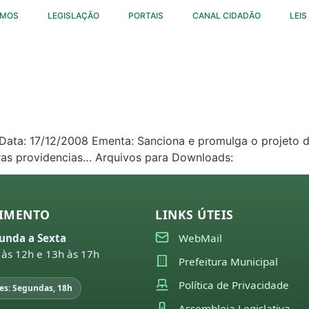
OMOS
LEGISLAÇÃO
PORTAIS
CANAL CIDADÃO
LEIS
5 Data: 17/12/2008 Ementa: Sanciona e promulga o projeto 
tras providencias… Arquivos para Downloads:
IMENTO
LINKS ÚTEIS
unda a Sexta
WebMail
 às 12h e 13h às 17h
Prefeitura Municipal
Política de Privacidade
es: Segundas, 18h
Assembleia Legislativa