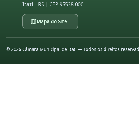
Itati
– RS | CEP 95538-000
Mapa do Site
©
2026
Câmara Municipal de Itati — Todos os direitos reserva