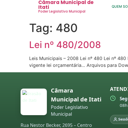
Câmara Municipal de
Itati
QUEM S
Poder Legislativo Municipal
Tag:
480
Lei nº 480/2008
Leis Municipais – 2008 Lei nº 480 Lei nº 48
vigente lei orçamentária… Arquivos para Dow
ATEND
Câmara
Municipal de Itati
Seg
08h
Poder Legislativo
Municipal
Sessõ
Rua Nestor Becker, 2695 – Centro