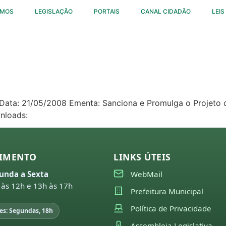
OMOS
LEGISLAÇÃO
PORTAIS
CANAL CIDADÃO
LEIS
0 Data: 21/05/2008 Ementa: Sanciona e Promulga o Projeto 
nloads:
IMENTO
LINKS ÚTEIS
unda a Sexta
WebMail
 às 12h e 13h às 17h
Prefeitura Municipal
Política de Privacidade
es: Segundas, 18h
Assembleia Legislativa