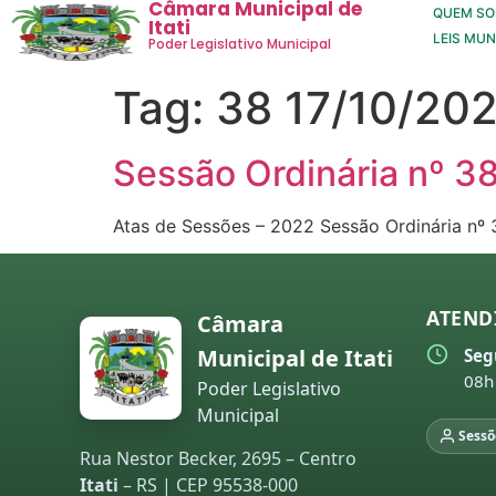
Câmara Municipal de
QUEM S
Itati
LEIS MUN
Poder Legislativo Municipal
Tag:
38 17/10/20
Sessão Ordinária nº 3
Atas de Sessões – 2022 Sessão Ordinária nº 
ATEND
Câmara
Municipal de Itati
Seg
08h
Poder Legislativo
Municipal
Sessõ
Rua Nestor Becker, 2695 – Centro
Itati
– RS | CEP 95538-000