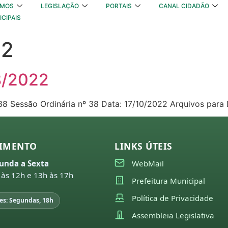
OMOS
LEGISLAÇÃO
PORTAIS
CANAL CIDADÃO
ICIPAIS
22
8/2022
38 Sessão Ordinária nº 38 Data: 17/10/2022 Arquivos para
IMENTO
LINKS ÚTEIS
unda a Sexta
WebMail
 às 12h e 13h às 17h
Prefeitura Municipal
Política de Privacidade
es: Segundas, 18h
Assembleia Legislativa