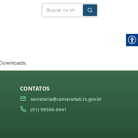
 Downloads:
CONTATOS
secretaria@camaraitati.rs.gov.br
(51) 99566-6941