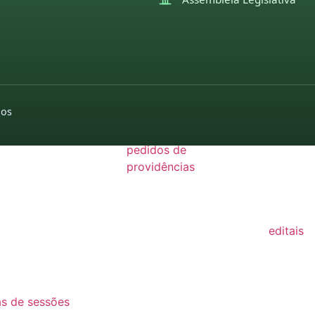
22
21
GISLAÇÃO
utas sessões e
pedidos de indicações
moções
dos
missões
2022
2026
26
pedidos de
2025
25
providências
2024
2026
24
2022
2025
23
editais
2024
22
2022
2023
21
2021
2022
as de sessões
2020