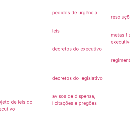
26
2021
2019
25
pedidos de urgência
resoluçõ
2025
24
resoluçõ
leis
23
metas fi
Leis
executiv
22
decretos do executivo
2022
2024
21
regiment
decretos
regimen
20
decretos do legislativo
19
decretos
18
avisos de dispensa,
ojeto de leis do
licitações e pregões
ecutivo
2026
26
2025
25