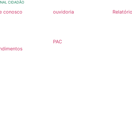
NAL CIDADÃO
le conosco
ouvidoria
Relatóri
rmulario de contato
formulário de contato
Relatóri
Fiscal 2
rmulario Pedido de
e-ouv
Semestr
formação
PAC
Relatóri
ndimentos
2026
Fiscal 2
lários
Semestr
árias
Relatóri
Fiscal 2
Semestr
Relatóri
Gestão
Carta de
Usuário
Relatóri