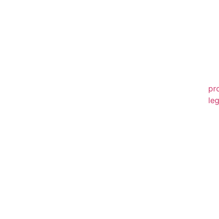
20
20
20
20
pr
leg
20
20
20
20
20
20