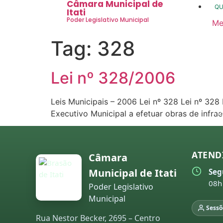
Câmara Municipal de
Q
Itati
Poder Legislativo Municipal
Me
20
Tag:
328
20
20
Lei nº 328/2006
20
Leis Municipais – 2006 Lei nº 328 Lei nº 32
20
Executivo Municipal a efetuar obras de infra
20
co
ATEND
Câmara
20
Municipal de Itati
Seg
20
08h
Poder Legislativo
Municipal
20
Sessõ
Rua Nestor Becker, 2695 – Centro
20