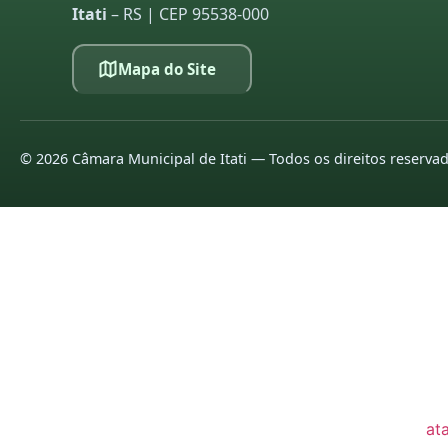
Itati
– RS | CEP 95538-000
20
20
Mapa do Site
LE
pa
©
2026
Câmara Municipal de Itati — Todos os direitos reserva
co
20
20
20
20
20
20
at