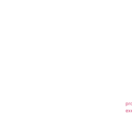
20
20
20
20
20
20
20
20
20
pr
ex
20
20