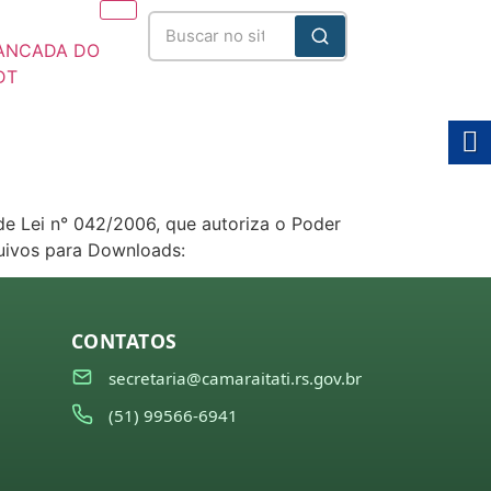
ANCADA DO
DT
025/2028
de Lei n° 042/2006, que autoriza o Poder
quivos para Downloads:
CONTATOS
secretaria@camaraitati.rs.gov.br
(51) 99566-6941