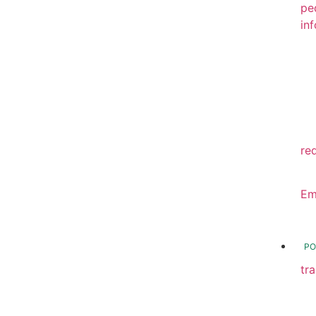
pe
in
20
20
20
20
re
20
Em
20
PO
tr
Tr