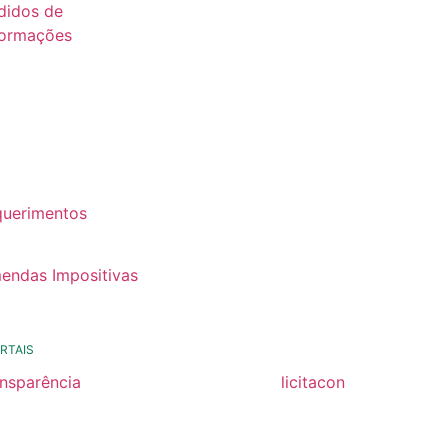
didos de
formações
26
25
24
22
querimentos
22
endas Impositivas
25
RTAIS
ansparência
licitacon
ansparência
licitacon