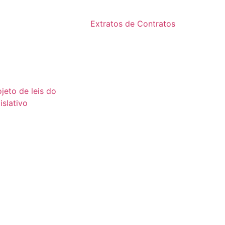
2024
24
Extratos de Contratos
23
2025
22
21
ojeto de leis do
islativo
26
25
24
23
22
21