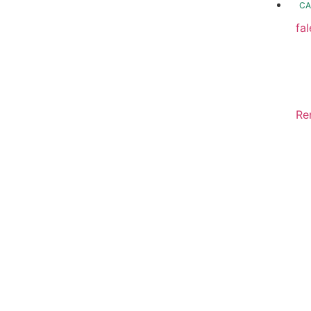
CA
fa
fo
Fo
In
Re
Sa
Di