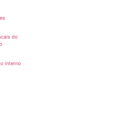
es
es
scais do
o
o interno
to