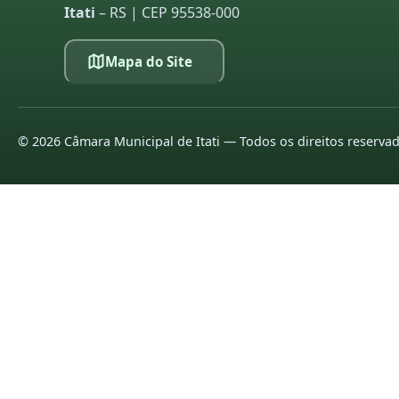
Itati
– RS | CEP 95538-000
Mapa do Site
©
2026
Câmara Municipal de Itati — Todos os direitos reserva