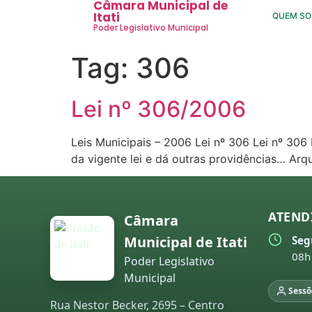
Câmara Municipal de
Itati
QUEM S
Poder Legislativo Municipal
Tag:
306
Lei nº 306/2006
Leis Municipais – 2006 Lei nº 306 Lei nº 30
da vigente lei e dá outras providências… Ar
ATEND
Câmara
Municipal de Itati
Seg
08h
Poder Legislativo
Municipal
Sessõ
Rua Nestor Becker, 2695 – Centro