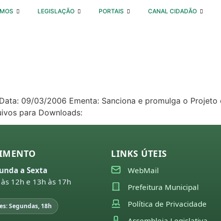
OMOS
LEGISLAÇÃO
PORTAIS
CANAL CIDADÃO
6 Data: 09/03/2006 Ementa: Sanciona e promulga o Projeto 
quivos para Downloads:
IMENTO
LINKS ÚTEIS
unda a Sexta
WebMail
 às 12h e 13h às 17h
Prefeitura Municipal
Política de Privacidade
es: Segundas, 18h
Assembleia Legislativa