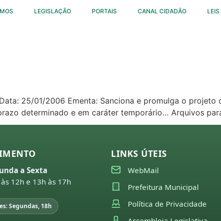
OMOS
LEGISLAÇÃO
PORTAIS
CANAL CIDADÃO
LEIS
3 Data: 25/01/2006 Ementa: Sanciona e promulga o projeto 
 prazo determinado e em caráter temporário… Arquivos pa
IMENTO
LINKS ÚTEIS
unda a Sexta
WebMail
 às 12h e 13h às 17h
Prefeitura Municipal
Política de Privacidade
es: Segundas, 18h
Assembleia Legislativa