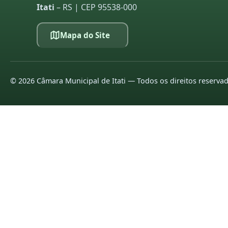
Itati
– RS | CEP 95538-000
Mapa do Site
©
2026
Câmara Municipal de Itati — Todos os direitos reserva