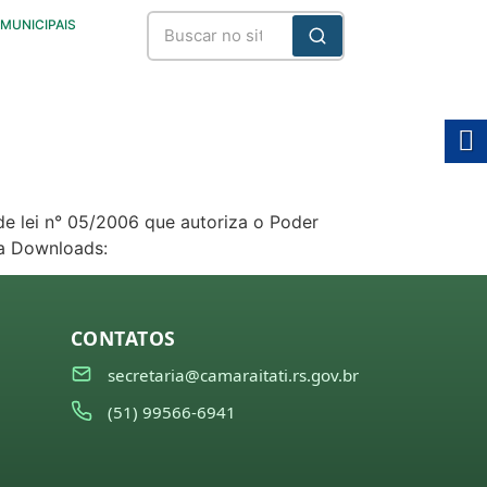
 MUNICIPAIS
de lei n° 05/2006 que autoriza o Poder
ra Downloads:
CONTATOS
secretaria@camaraitati.rs.gov.br
(51) 99566-6941