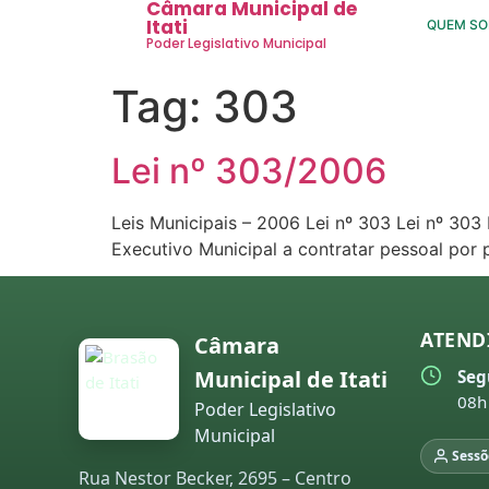
Câmara Municipal de
Itati
QUEM S
Poder Legislativo Municipal
Tag:
303
Lei nº 303/2006
Leis Municipais – 2006 Lei nº 303 Lei nº 30
Executivo Municipal a contratar pessoal por
ATEND
Câmara
Municipal de Itati
Seg
08h
Poder Legislativo
Municipal
Sessõ
Rua Nestor Becker, 2695 – Centro