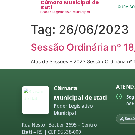
Câmara Municipal de
Itati
QUEM S
Poder Legislativo Municipal
Tag:
26/06/2023
Sessão Ordinária nº 1
Atas de Sessões – 2023 Sessão Ordinária nº 
ATEND
Câmara
Municipal de Itati
Seg
08h
Poder Legislativo
Municipal
Sessõ
Rua Nestor Becker, 2695 – Centro
Itati
– RS | CEP 95538-000