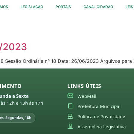
OMOS
LEGISLAÇÃO
PORTAIS
CANAL CIDADÃO
LEIS
8/2023
18 Sessão Ordinária nº 18 Data: 26/06/2023 Arquivos para
IMENTO
LINKS ÚTEIS
unda a Sexta
WebMail
 às 12h e 13h às 17h
Prefeitura Municipal
Política de Privacidade
es: Segundas, 18h
Assembleia Legislativa