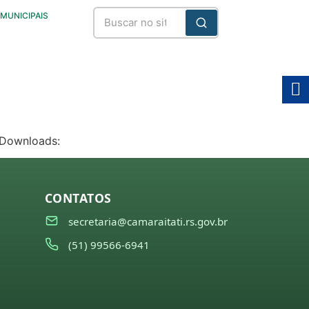
 MUNICIPAIS
 Downloads:
CONTATOS
secretaria@camaraitati.rs.gov.br
(51) 99566-6941