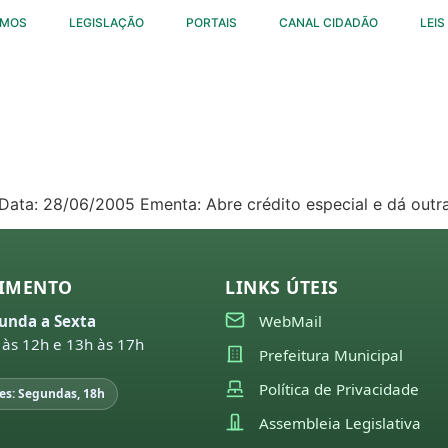
OMOS
LEGISLAÇÃO
PORTAIS
CANAL CIDADÃO
LEIS
9 Data: 28/06/2005 Ementa: Abre crédito especial e dá out
IMENTO
LINKS ÚTEIS
unda a Sexta
WebMail
 às 12h e 13h às 17h
Prefeitura Municipal
Política de Privacidade
es: Segundas, 18h
Assembleia Legislativa