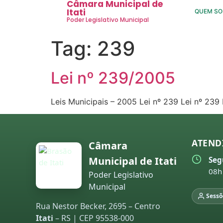
Câmara Municipal de
Itati
QUEM S
Poder Legislativo Municipal
Tag:
239
Lei nº 239/2005
Leis Municipais – 2005 Lei nº 239 Lei nº 23
ATEND
Câmara
Municipal de Itati
Seg
08h
Poder Legislativo
Municipal
Sessõ
Rua Nestor Becker, 2695 – Centro
Itati
– RS | CEP 95538-000