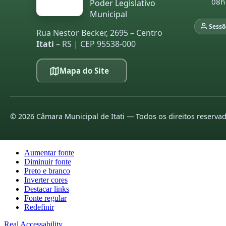
08h
Poder Legislativo
Municipal
Sessõ
Rua Nestor Becker, 2695 – Centro
Itati
– RS | CEP 95538-000
Mapa do Site
©
2026
Câmara Municipal de Itati — Todos os direitos reserva
Aumentar fonte
Diminuir fonte
Preto e branco
Inverter cores
Destacar links
Fonte regular
Redefinir
Real Accessability