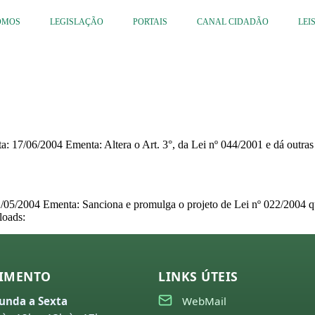
OMOS
LEGISLAÇÃO
PORTAIS
CANAL CIDADÃO
LEI
a: 17/06/2004 Ementa: Altera o Art. 3°, da Lei nº 044/2001 e dá out
/05/2004 Ementa: Sanciona e promulga o projeto de Lei nº 022/2004 que
loads:
IMENTO
LINKS ÚTEIS
unda a Sexta
WebMail