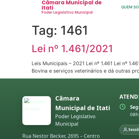
Câmara Municipal de
Itati
QUEM S
Poder Legislativo Municipal
Tag:
1461
Lei nº 1.461/2021
Leis Municipais – 2021 Lei nº 1.461 Lei nº 1.
Bovina e serviços veterinários e dá outras 
ATEND
Câmara
Municipal de Itati
Seg
08h
Poder Legislativo
Municipal
Sessõ
Rua Nestor Becker, 2695 – Centro