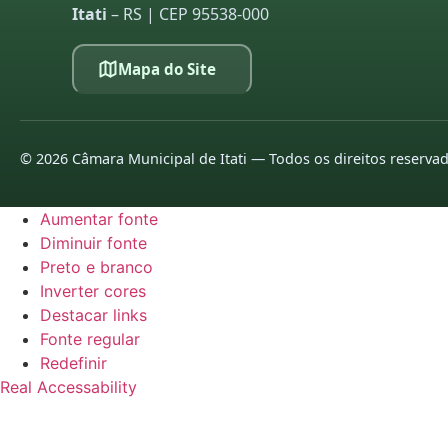
Itati
– RS | CEP 95538-000
Mapa do Site
©
2026
Câmara Municipal de Itati — Todos os direitos reserva
Aumentar fonte
Diminuir fonte
Preto e branco
Inverter cores
Destacar links
Fonte regular
Redefinir
Real Accessability