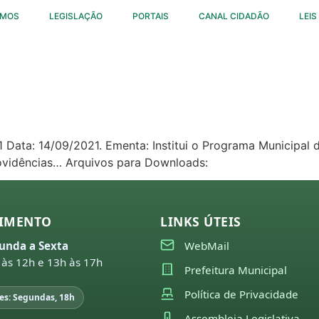
OMOS
LEGISLAÇÃO
PORTAIS
CANAL CIDADÃO
LEIS
461 Data: 14/09/2021. Ementa: Institui o Programa Municipal
providências… Arquivos para Downloads:
IMENTO
LINKS ÚTEIS
unda a Sexta
WebMail
 às 12h e 13h às 17h
Prefeitura Municipal
Política de Privacidade
es: Segundas, 18h
Assembleia Legislativa