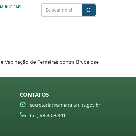
 MUNICIPAIS
 de Vacinação de Terneiras contra Brucelose
CONTATOS
secretaria@camaraitati.rs.gov.br
(51) 99566-6941