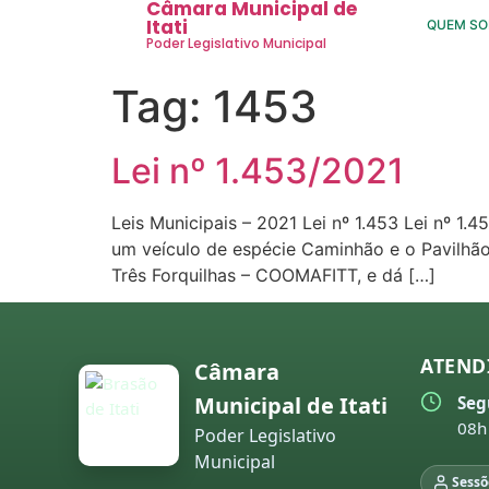
Câmara Municipal de
Itati
QUEM S
Poder Legislativo Municipal
Tag:
1453
Lei nº 1.453/2021
Leis Municipais – 2021 Lei nº 1.453 Lei nº 1
um veículo de espécie Caminhão e o Pavilhão d
Três Forquilhas – COOMAFITT, e dá […]
ATEND
Câmara
Municipal de Itati
Seg
08h
Poder Legislativo
Municipal
Sessõ