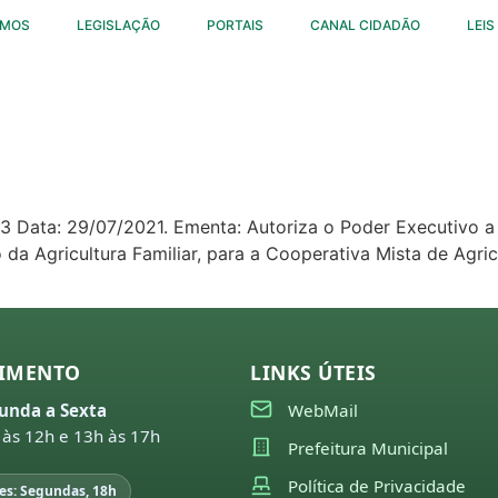
OMOS
LEGISLAÇÃO
PORTAIS
CANAL CIDADÃO
LEIS
.453 Data: 29/07/2021. Ementa: Autoriza o Poder Executivo
a Agricultura Familiar, para a Cooperativa Mista de Agricul
IMENTO
LINKS ÚTEIS
unda a Sexta
WebMail
 às 12h e 13h às 17h
Prefeitura Municipal
Política de Privacidade
es: Segundas, 18h