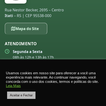
Rua Nestor Becker, 2695 – Centro
Itati
– RS | CEP 95538-000
Mapa do Site
ATENDIMENTO
Segunda a Sexta
08h às 12h e 13h às 17h
Sessões: Segundas, 18h
Usamos cookies em nosso site para oferecer a você uma
experiência mais relevante. Ao continuar navegando, você
LINKS ÚTEIS
concorda com o uso dos cookies, termos e políticas do site.
Leia Mais
WebMail
Aceitar e Fechar
Prefeitura Municipal
Política de Privacidade