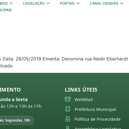
OMOS
LEGISLAÇÃO
PORTAIS
CANAL CIDADÃO
ICIPAIS
315 Data: 28/05/2019 Ementa: Denomina rua Nedir Eberhardt 
loads:
IMENTO
LINKS ÚTEIS
unda a Sexta
WebMail
 às 12h e 13h às 17h
Prefeitura Municipal
Política de Privacidade
es: Segundas, 18h
Assembleia Legislativa