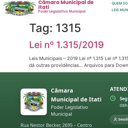
Câmara Municipal de
QUEM S
Itati
LEIS MUN
Poder Legislativo Municipal
Tag:
1315
Lei nº 1.315/2019
Leis Municipais – 2019 Lei nº 1.315 Lei nº 1.
dá outras providências… Arquivos para Down
ATEND
Câmara
Municipal de Itati
Seg
08h
Poder Legislativo
Municipal
Sessõ
Rua Nestor Becker, 2695 – Centro