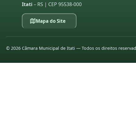
Itati
– RS | CEP 95538-000
Mapa do Site
©
2026
Câmara Municipal de Itati — Todos os direitos reserva