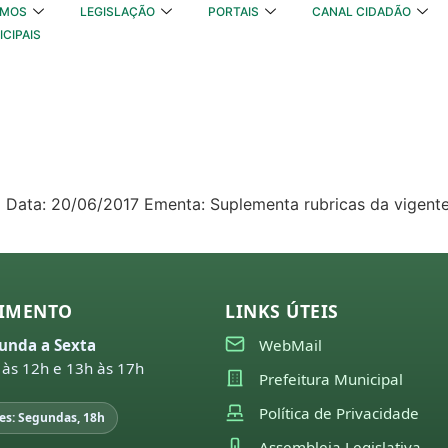
OMOS
LEGISLAÇÃO
PORTAIS
CANAL CIDADÃO
ICIPAIS
.142 Data: 20/06/2017 Ementa: Suplementa rubricas da vigent
IMENTO
LINKS ÚTEIS
unda a Sexta
WebMail
 às 12h e 13h às 17h
Prefeitura Municipal
Política de Privacidade
es: Segundas, 18h
Assembleia Legislativa