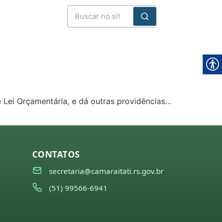
e Lei Orçamentária, e dá outras providências…
CONTATOS
secretaria@camaraitati.rs.gov.br
(51) 99566-6941