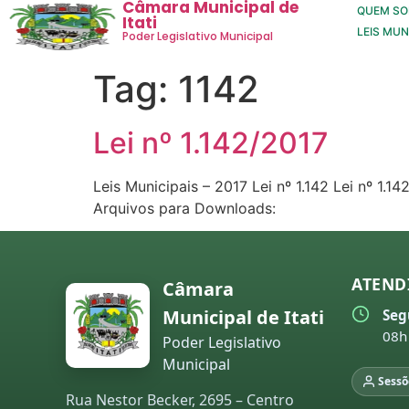
Câmara Municipal de
QUEM S
Itati
LEIS MUN
Poder Legislativo Municipal
Tag:
1142
Lei nº 1.142/2017
Leis Municipais – 2017 Lei nº 1.142 Lei nº 1
Arquivos para Downloads:
ATEND
Câmara
Municipal de Itati
Seg
08h
Poder Legislativo
Municipal
Sessõ
Rua Nestor Becker, 2695 – Centro