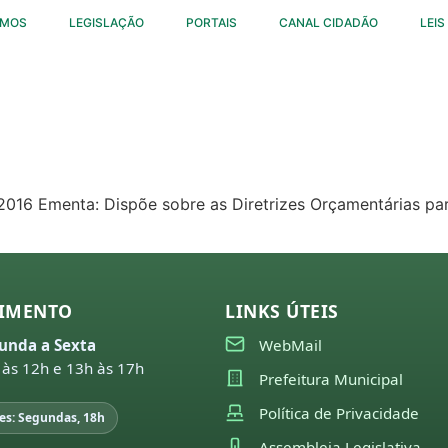
OMOS
LEGISLAÇÃO
PORTAIS
CANAL CIDADÃO
LEIS
11/2016 Ementa: Dispõe sobre as Diretrizes Orçamentárias pa
IMENTO
LINKS ÚTEIS
unda a Sexta
WebMail
 às 12h e 13h às 17h
Prefeitura Municipal
Política de Privacidade
es: Segundas, 18h
Assembleia Legislativa