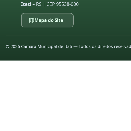
Itati
– RS | CEP 95538-000
Mapa do Site
©
2026
Câmara Municipal de Itati — Todos os direitos reserva