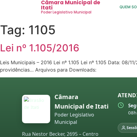
Câmara Municipal de
Itati
QUEM S
Poder Legislativo Municipal
Tag:
1105
Lei nº 1.105/2016
Leis Municipais – 2016 Lei nº 1.105 Lei nº 1.105 Data: 08/
providências… Arquivos para Downloads:
ATEND
Câmara
Municipal de Itati
Seg
08h
Poder Legislativo
Municipal
Sessõ
Rua Nestor Becker, 2695 – Centro