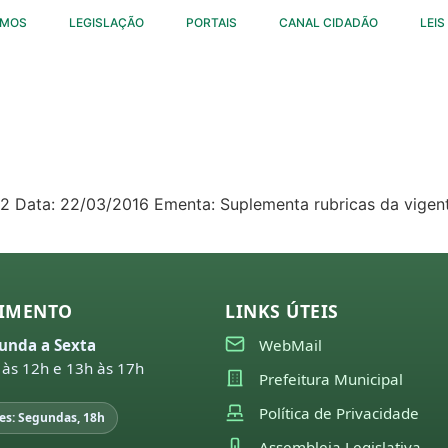
OMOS
LEGISLAÇÃO
PORTAIS
CANAL CIDADÃO
LEIS
.062 Data: 22/03/2016 Ementa: Suplementa rubricas da vigen
IMENTO
LINKS ÚTEIS
unda a Sexta
WebMail
 às 12h e 13h às 17h
Prefeitura Municipal
Política de Privacidade
es: Segundas, 18h
Assembleia Legislativa