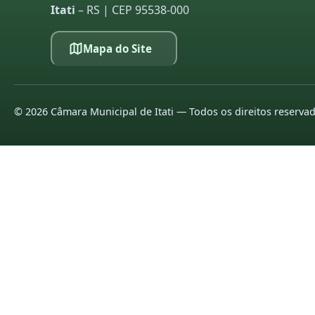
Itati
– RS | CEP 95538-000
Mapa do Site
©
2026
Câmara Municipal de Itati — Todos os direitos reserva