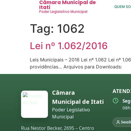
Câmara Municipal de
Itati
QUEM S
Poder Legislativo Municipal
Tag:
1062
Lei nº 1.062/2016
Leis Municipais – 2016 Lei nº 1.062 Lei nº 1
providências… Arquivos para Downloads:
ATEND
Câmara
Municipal de Itati
Seg
08h
Poder Legislativo
Municipal
Sessõ
Rua Nestor Becker, 2695 – Centro