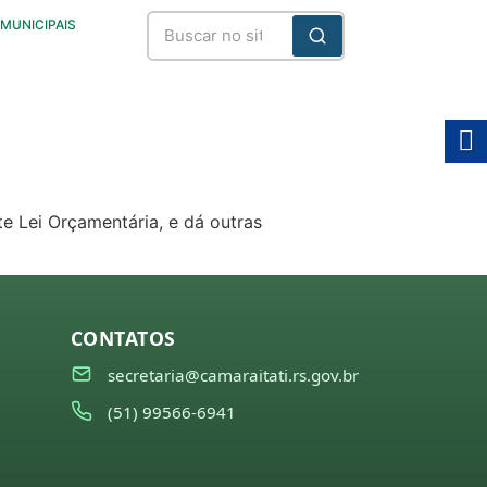
 MUNICIPAIS
te Lei Orçamentária, e dá outras
CONTATOS
secretaria@camaraitati.rs.gov.br
(51) 99566-6941