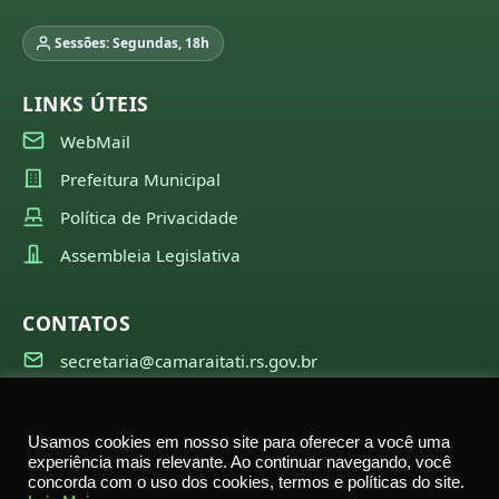
Sessões: Segundas, 18h
LINKS ÚTEIS
WebMail
Prefeitura Municipal
Política de Privacidade
Assembleia Legislativa
CONTATOS
secretaria@camaraitati.rs.gov.br
(51) 99566-6941
Usamos cookies em nosso site para oferecer a você uma
experiência mais relevante. Ao continuar navegando, você
concorda com o uso dos cookies, termos e políticas do site.
©
2026
Câmara Municipal de Itati — Todos os direitos