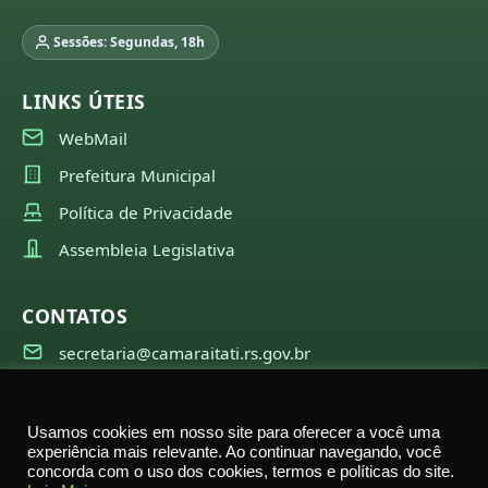
Sessões: Segundas, 18h
LINKS ÚTEIS
WebMail
Prefeitura Municipal
Política de Privacidade
Assembleia Legislativa
CONTATOS
secretaria@camaraitati.rs.gov.br
(51) 99566-6941
Usamos cookies em nosso site para oferecer a você uma
experiência mais relevante. Ao continuar navegando, você
concorda com o uso dos cookies, termos e políticas do site.
©
2026
Câmara Municipal de Itati — Todos os direitos