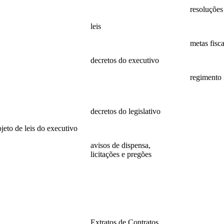
24
2025
resoluções
23
leis
resoluções
22
Leis
metas fisc
21
decretos do executivo
2022
20
2024
regimento 
19
decretos
regimento
18
decretos do legislativo
ojeto de leis do executivo
decretos
26
avisos de dispensa,
licitações e pregões
25
2026
24
2025
23
2024
22
Extratos de Contratos