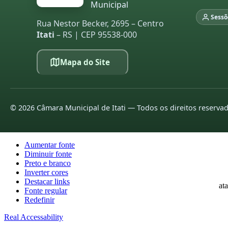
Municipal
20
Sessõ
Rua Nestor Becker, 2695 – Centro
20
Itati
– RS | CEP 95538-000
L
Mapa do Site
pa
20
20
©
2026
Câmara Municipal de Itati — Todos os direitos reserva
20
20
Aumentar fonte
20
Diminuir fonte
Preto e branco
20
Inverter cores
Destacar links
at
Fonte regular
Redefinir
20
Real Accessability
20