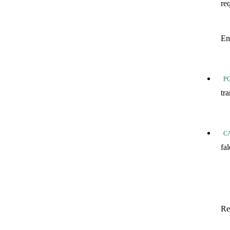
re
20
Em
20
P
tr
Tr
C
fa
fo
Fo
In
Re
Sa