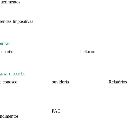
querimentos
22
endas Impositivas
25
ORTAIS
ansparência
licitacon
ansparência
licitacon
ANAL CIDADÃO
le conosco
ouvidoria
Relatórios
rmulario de contato
formulário de contato
Relatório 
2026 – 1º 
rmulario Pedido de
e-ouv
formação
Relatório 
PAC
2025 – 2º 
ndimentos
2026
Relatório 
lários
2025 – 1º 