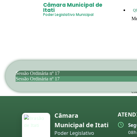
Câmara Municipal de
Itati
Q
Poder Legislativo Municipal
Me
20
20
20
20
20
Sessão Ordinária nº 17
Sessão Ordinária nº 17
20
co
20
20
ATEND
Câmara
20
Municipal de Itati
Seg
08h
Poder Legislativo
20