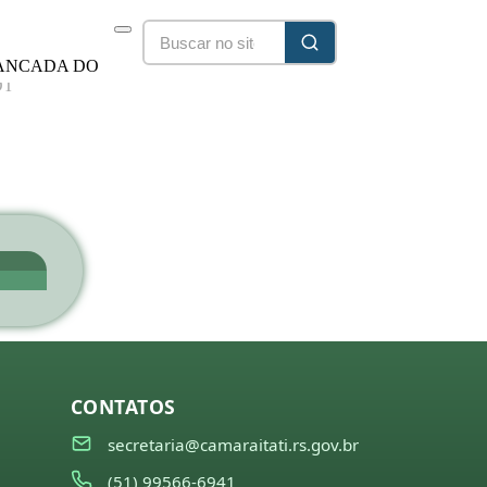
ANCADA DO
DT
25/2028
CONTATOS
secretaria@camaraitati.rs.gov.br
(51) 99566-6941