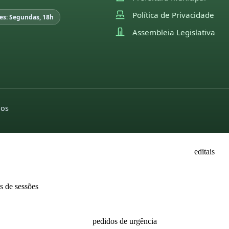
22
Política de Privacidade
es: Segundas, 18h
21
Assembleia Legislativa
EGISLAÇÃO
utas sessões e comissões
pedidos de indicações
moções
26
2022
2026
25
pedidos de providências
2025
dos
24
2026
2024
23
2025
2022
22
2024
editais
21
2023
2022
as de sessões
2022
2021
26
2021
2020
25
pedidos de urgência
2019