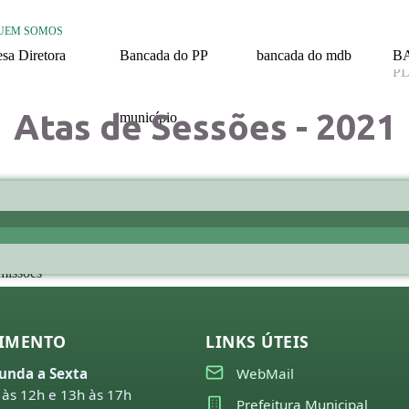
UEM SOMOS
sa Diretora
Bancada do PP
bancada do mdb
B
P
26
2025 / 2028
2025/ 2028
20
Atas de Sessões - 2021
25
município
24
Nossa História
23
22
21
missões
26
25
IMENTO
LINKS ÚTEIS
24
unda a Sexta
WebMail
 às 12h e 13h às 17h
23
Prefeitura Municipal