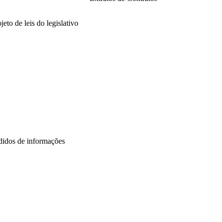
21
2025
jeto de leis do legislativo
26
25
24
23
22
21
didos de informações
26
25
24
22