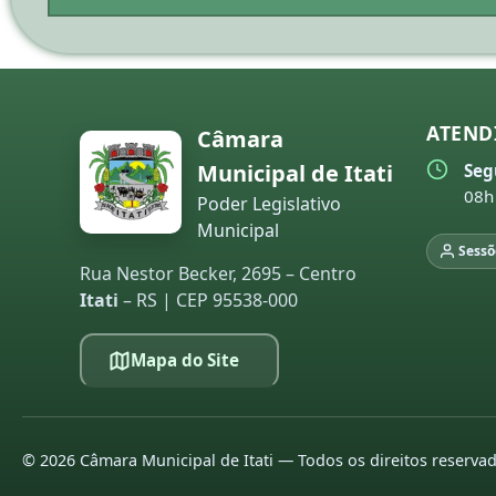
ATEND
Câmara
Municipal de Itati
Seg
08h
Poder Legislativo
Municipal
Sessõ
Rua Nestor Becker, 2695 – Centro
Itati
– RS | CEP 95538-000
Mapa do Site
©
2026
Câmara Municipal de Itati — Todos os direitos reserva