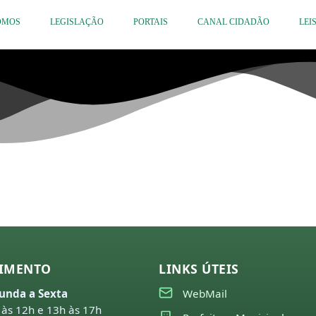
OMOS
LEGISLAÇÃO
PORTAIS
CANAL CIDADÃO
LEI
IMENTO
LINKS ÚTEIS
unda a Sexta
WebMail
 às 12h e 13h às 17h