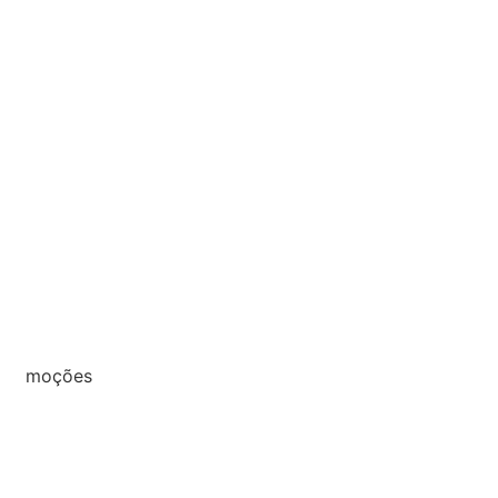
moções
2026
2025
2024