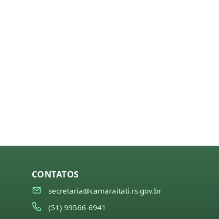
CONTATOS
secretaria@camaraitati.rs.gov.br
(51) 99566-6941