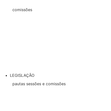
2021
comissões
2026
2025
2024
2023
2022
2021
LEGISLAÇÃO
pautas sessões e comissões
2026
2025
2024