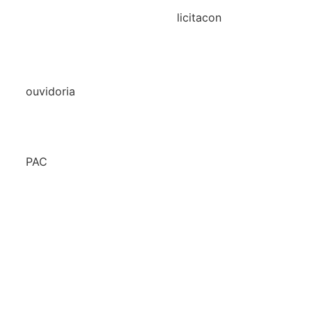
licitacon
licitacon
ouvidoria
formulário de contato
e-ouv
PAC
2026