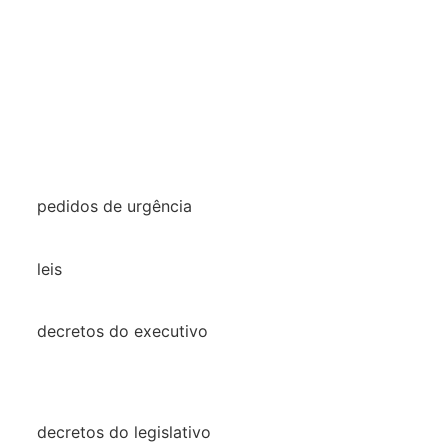
2025
2024
2023
2022
2021
pedidos de urgência
2025
leis
Leis
decretos do executivo
2024
decretos
decretos do legislativo