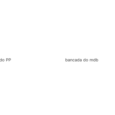
do PP
bancada do mdb
028
2025/ 2028
o
tória