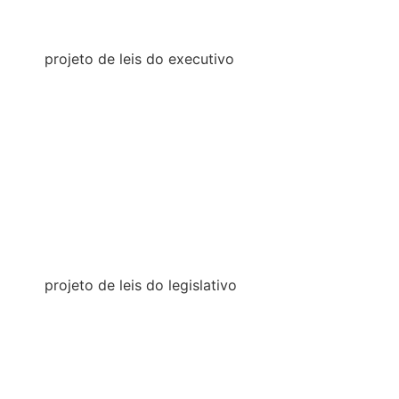
2018
projeto de leis do executivo
2026
2025
2024
2023
2022
2021
projeto de leis do legislativo
2026
2025
2024