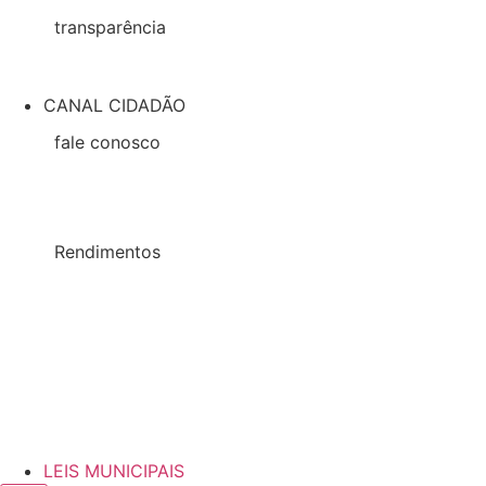
transparência
Transparência
CANAL CIDADÃO
fale conosco
formulario de contato
Formulario Pedido de Informação
Rendimentos
Salários
Diárias
LEIS MUNICIPAIS