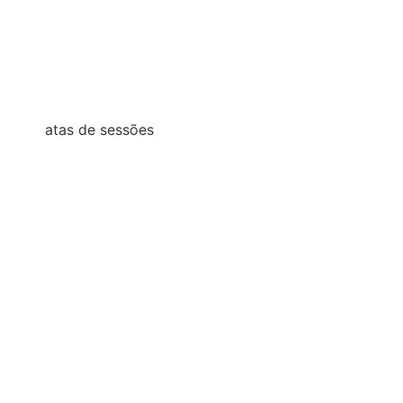
2023
2022
2021
atas de sessões
2026
2025
2024
2023
2022
2021
2020
2019