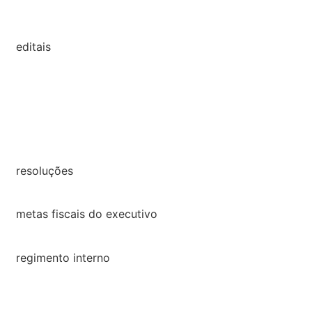
2022
editais
2022
2021
2020
2019
resoluções
resoluções
metas fiscais do executivo
2022
regimento interno
regimento