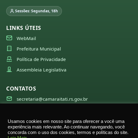
Sessões: Segundas, 18h
LINKS ÚTEIS
WebMail
Prefeitura Municipal
Política de Privacidade
Assembleia Legislativa
CONTATOS
secretaria@camaraitati.rs.gov.br
(51) 99566-6941
Usamos cookies em nosso site para oferecer a você uma
experiência mais relevante. Ao continuar navegando, você
concorda com o uso dos cookies, termos e políticas do site.
©
2026
Câmara Municipal de Itati — Todos os direitos