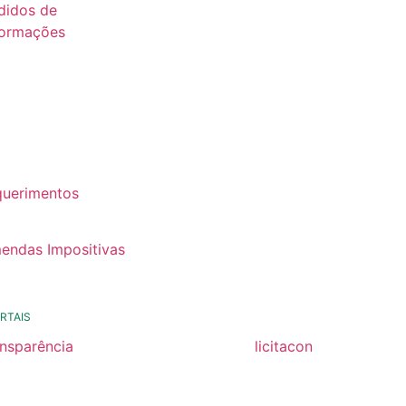
didos de
formações
26
25
24
22
querimentos
22
endas Impositivas
25
RTAIS
ansparência
licitacon
ansparência
licitacon