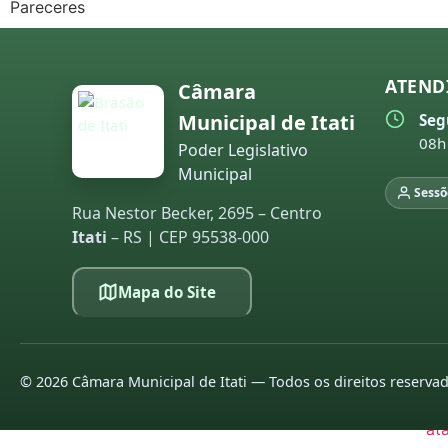
Pareceres
20
20
ATEND
Câmara
Municipal de Itati
Seg
LE
08h
Poder Legislativo
pa
Municipal
co
Sessõ
20
Rua Nestor Becker, 2695 – Centro
Itati
– RS | CEP 95538-000
20
20
Mapa do Site
20
20
©
2026
Câmara Municipal de Itati — Todos os direitos reserva
20
at