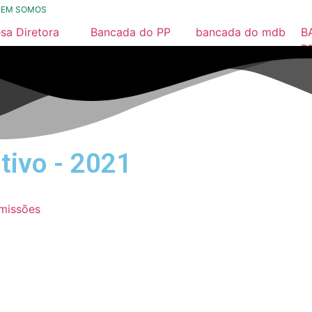
UEM SOMOS
sa Diretora
Bancada do PP
bancada do mdb
B
26
2025 / 2028
2025/ 2028
P
2
25
município
Nossa História
24
23
tivo - 2021
22
21
missões
26
25
24
23