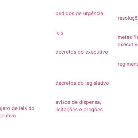
26
2021
2019
25
pedidos de urgência
resoluçõ
2025
24
resoluçõ
leis
23
metas fi
Leis
executiv
22
decretos do executivo
2022
2024
21
regiment
decretos
regimen
20
decretos do legislativo
19
decretos
18
avisos de dispensa,
ojeto de leis do
licitações e pregões
ecutivo
2026
26
2025
25