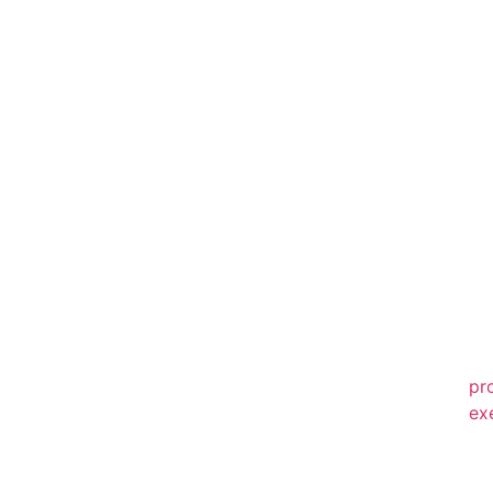
20
20
20
20
20
20
20
20
20
pr
ex
20
20