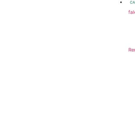
CA
fa
fo
Fo
In
Re
Sa
Di