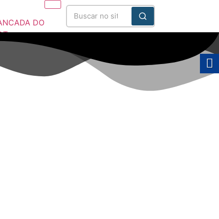
ANCADA DO
DT
025/2028