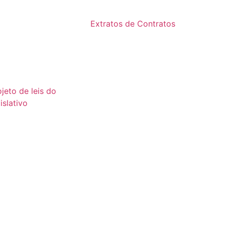
2024
24
Extratos de Contratos
23
2025
22
21
ojeto de leis do
islativo
26
25
24
23
22
21