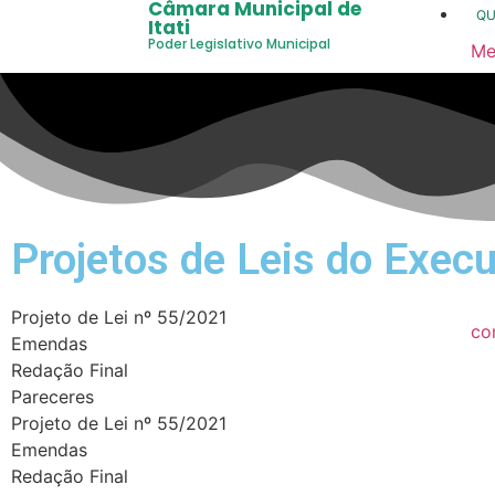
Câmara Municipal de
Q
Itati
Poder Legislativo Municipal
Me
20
20
20
20
Projetos de Leis do Execu
20
20
Projeto de Lei nº 55/2021
co
Emendas
20
Redação Final
Pareceres
20
Projeto de Lei nº 55/2021
20
Emendas
Redação Final
20