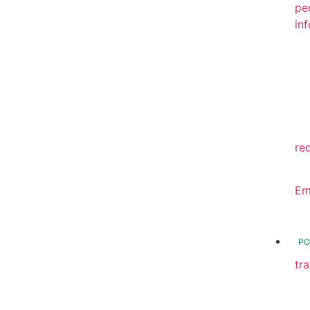
pe
in
20
20
20
20
re
20
Em
20
PO
tr
Tr