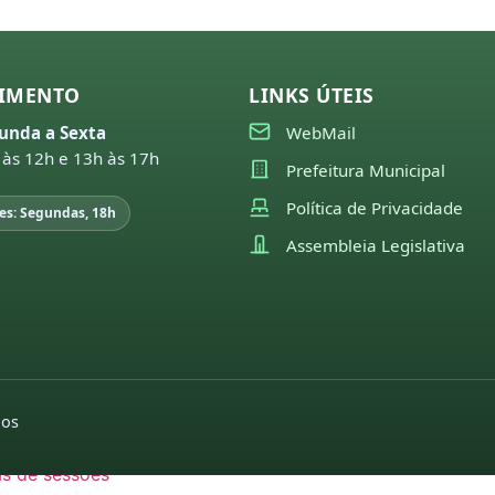
22
21
IMENTO
LINKS ÚTEIS
unda a Sexta
WebMail
GISLAÇÃO
 às 12h e 13h às 17h
utas sessões e
pedidos de indicações
moções
Prefeitura Municipal
missões
2022
2026
Política de Privacidade
es: Segundas, 18h
26
pedidos de
2025
Assembleia Legislativa
25
providências
2024
2026
24
2022
2025
23
editais
2024
22
2022
2023
dos
21
2021
2022
as de sessões
2020