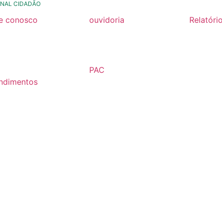
NAL CIDADÃO
le conosco
ouvidoria
Relatóri
rmulario de contato
formulário de contato
Relatóri
Fiscal 2
rmulario Pedido de
e-ouv
Semestr
formação
PAC
Relatóri
ndimentos
2026
Fiscal 2
lários
Semestr
árias
Relatóri
Fiscal 2
Semestr
Relatóri
Gestão
Carta de
Usuário
Relatóri