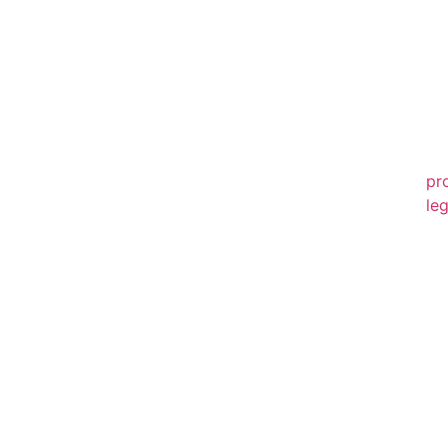
20
20
20
20
pr
leg
20
20
20
20
20
20