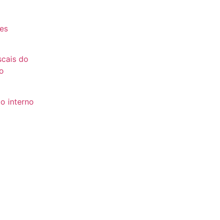
es
es
scais do
o
o interno
to