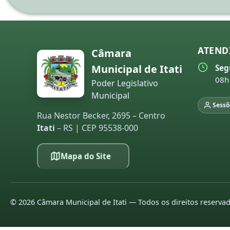
ATEND
Câmara
Municipal de Itati
Seg
08h
Poder Legislativo
Municipal
Sessõ
Rua Nestor Becker, 2695 – Centro
Itati
– RS | CEP 95538-000
Mapa do Site
©
2026
Câmara Municipal de Itati — Todos os direitos reserva