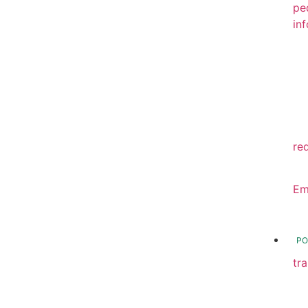
pe
in
20
20
20
20
re
20
Em
20
PO
tr
Tr