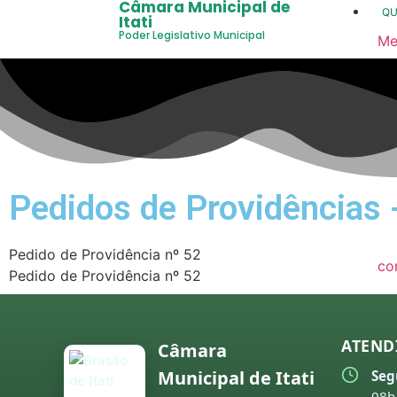
Câmara Municipal de
Q
Itati
Poder Legislativo Municipal
Me
20
20
20
20
Pedidos de Providências 
20
20
Pedido de Providência nº 52
co
Pedido de Providência nº 52
20
20
ATEND
Câmara
20
Municipal de Itati
Seg
20
08h