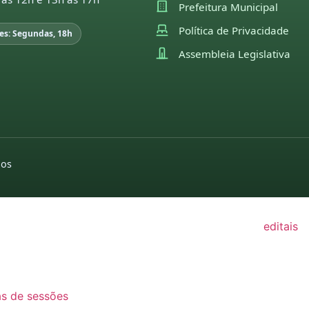
Prefeitura Municipal
22
Política de Privacidade
es: Segundas, 18h
21
Assembleia Legislativa
GISLAÇÃO
utas sessões e
pedidos de indicações
moções
missões
2022
2026
26
pedidos de
2025
25
providências
dos
2024
2026
24
2022
2025
23
editais
2024
22
2022
2023
21
2021
2022
as de sessões
2020