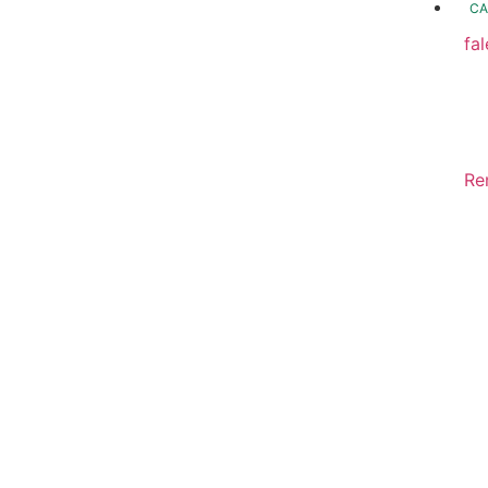
CA
fa
fo
Fo
In
Re
Sa
Di