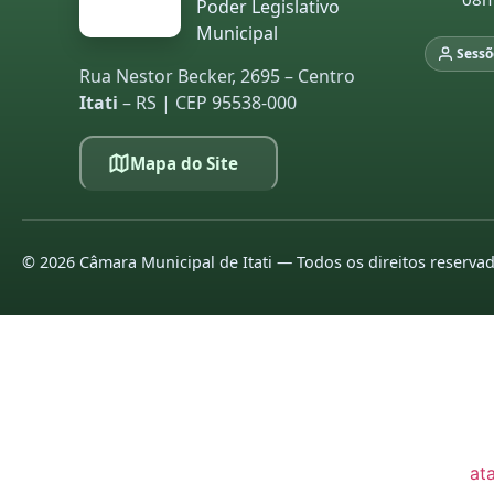
Poder Legislativo
Municipal
20
Sessõ
20
Rua Nestor Becker, 2695 – Centro
Itati
– RS | CEP 95538-000
LE
Mapa do Site
pa
co
20
20
©
2026
Câmara Municipal de Itati — Todos os direitos reserva
20
20
20
20
at