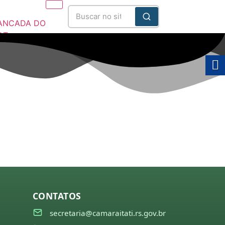
ANCADA DO
DT
025/2028
CONTATOS
secretaria@camaraitati.rs.gov.br