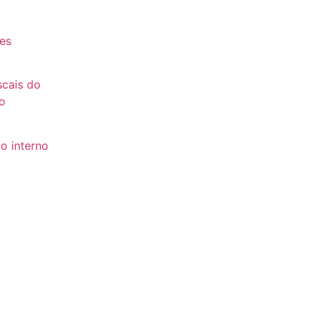
es
es
scais do
o
o interno
to