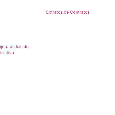
2024
24
Extratos de Contratos
23
2025
22
21
ojeto de leis do
islativo
26
25
24
23
22
21