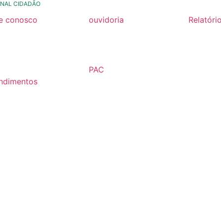
NAL CIDADÃO
le conosco
ouvidoria
Relatóri
rmulario de contato
formulário de contato
Relatóri
Fiscal 2
rmulario Pedido de
e-ouv
Semestr
formação
PAC
Relatóri
ndimentos
2026
Fiscal 2
lários
Semestr
árias
Relatóri
Fiscal 2
Semestr
Relatóri
Gestão
Carta de
Usuário
Relatóri