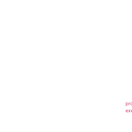
20
20
20
20
20
20
20
20
20
pr
ex
20
20