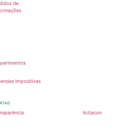
didos de
formações
26
25
24
22
querimentos
22
endas Impositivas
25
RTAIS
ansparência
licitacon
ansparência
licitacon