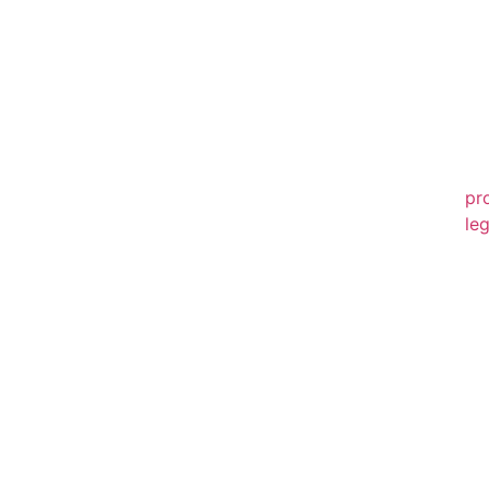
20
20
20
20
pr
leg
20
20
20
20
20
20