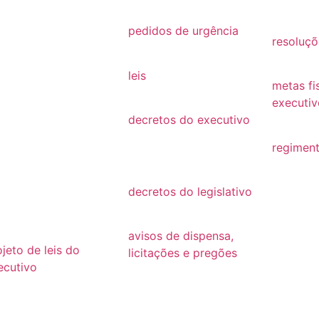
26
2021
2019
25
pedidos de urgência
resoluçõ
2025
24
resoluçõ
leis
23
metas fi
Leis
executiv
22
decretos do executivo
2022
2024
21
regiment
decretos
regimen
20
decretos do legislativo
19
decretos
18
avisos de dispensa,
ojeto de leis do
licitações e pregões
ecutivo
2026
26
2025
25