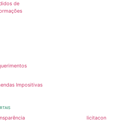
didos de
formações
26
25
24
22
querimentos
22
endas Impositivas
25
RTAIS
ansparência
licitacon
ansparência
licitacon