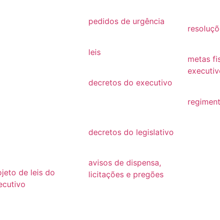
26
2021
2019
25
pedidos de urgência
resoluçõ
2025
24
resoluçõ
leis
23
metas fi
Leis
executiv
22
decretos do executivo
2022
2024
21
regiment
decretos
regimen
20
decretos do legislativo
19
decretos
18
avisos de dispensa,
ojeto de leis do
licitações e pregões
ecutivo
2026
26
2025
25