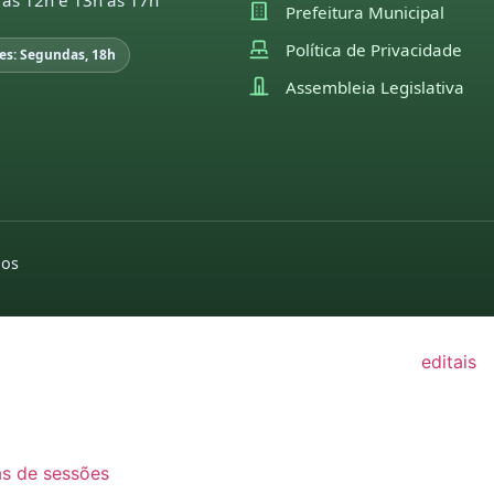
 às 12h e 13h às 17h
Prefeitura Municipal
22
Política de Privacidade
es: Segundas, 18h
21
Assembleia Legislativa
GISLAÇÃO
utas sessões e
pedidos de indicações
moções
missões
2022
2026
26
pedidos de
2025
25
providências
dos
2024
2026
24
2022
2025
23
editais
2024
22
2022
2023
21
2021
2022
as de sessões
2020