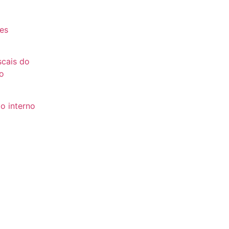
es
es
scais do
o
o interno
to