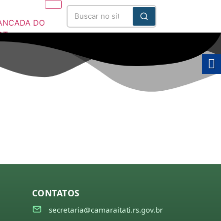
ANCADA DO
DT
025/2028
CONTATOS
secretaria@camaraitati.rs.gov.br