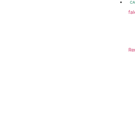
CA
fa
fo
Fo
In
Re
Sa
Di