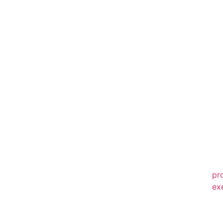
20
20
20
20
20
20
20
20
20
pr
ex
20
20