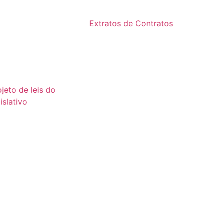
2024
24
Extratos de Contratos
23
2025
22
21
ojeto de leis do
islativo
26
25
24
23
22
21