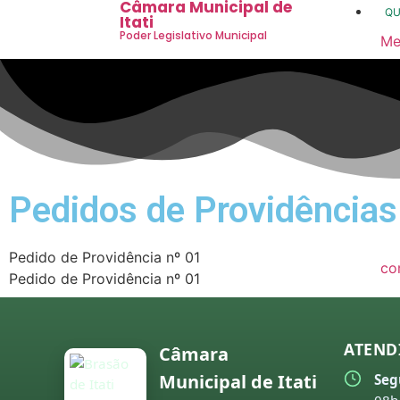
Câmara Municipal de
Q
Itati
Poder Legislativo Municipal
Me
20
20
20
20
Pedidos de Providências
20
20
Pedido de Providência nº 01
co
Pedido de Providência nº 01
20
20
ATEND
Câmara
20
Municipal de Itati
Seg
20