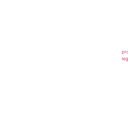
20
20
20
20
pr
leg
20
20
20
20
20
20