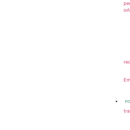
pe
in
20
20
20
20
re
20
Em
20
PO
tr
Tr