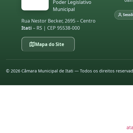
08h
Poder Legislativo
20
Municipal
Sessõ
20
Rua Nestor Becker, 2695 – Centro
Itati
– RS | CEP 95538-000
LE
Mapa do Site
pa
co
20
20
©
2026
Câmara Municipal de Itati — Todos os direitos reserva
20
20
20
20
at