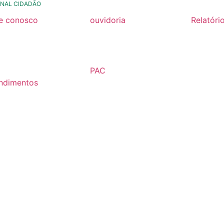
NAL CIDADÃO
le conosco
ouvidoria
Relatóri
rmulario de contato
formulário de contato
Relatóri
Fiscal 2
rmulario Pedido de
e-ouv
Semestr
formação
PAC
Relatóri
ndimentos
2026
Fiscal 2
lários
Semestr
árias
Relatóri
Fiscal 2
Semestr
Relatóri
Gestão
Carta de
Usuário
Relatóri