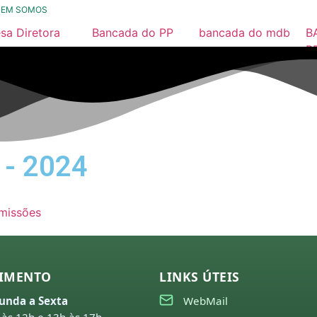
UEM SOMOS
sa Diretora
Bancada do PP
bancada do mdb
B
26
2025 / 2028
2025/ 2028
P
2
25
município
Nossa História
24
23
 - 2024
22
21
missões
26
25
IMENTO
LINKS ÚTEIS
24
unda a Sexta
WebMail
23