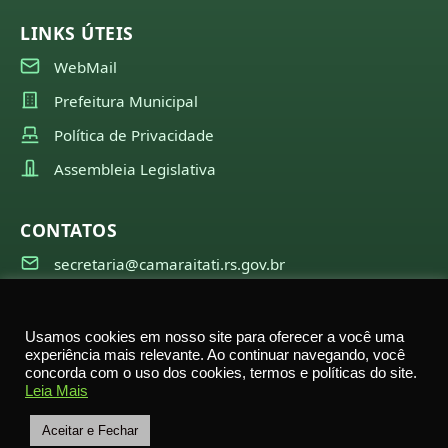
LINKS ÚTEIS
WebMail
Prefeitura Municipal
Política de Privacidade
Assembleia Legislativa
CONTATOS
secretaria@camaraitati.rs.gov.br
(51) 99566-6941
Usamos cookies em nosso site para oferecer a você uma
experiência mais relevante. Ao continuar navegando, você
concorda com o uso dos cookies, termos e políticas do site.
©
2026
Câmara Municipal de Itati — Todos os direitos
Leia Mais
reservados
Rua Nestor Becker, 2695 – Itati – RS
Aceitar e Fechar