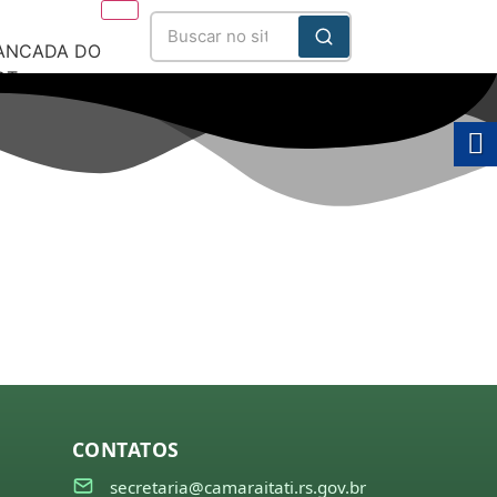
ANCADA DO
DT
025/2028
CONTATOS
secretaria@camaraitati.rs.gov.br