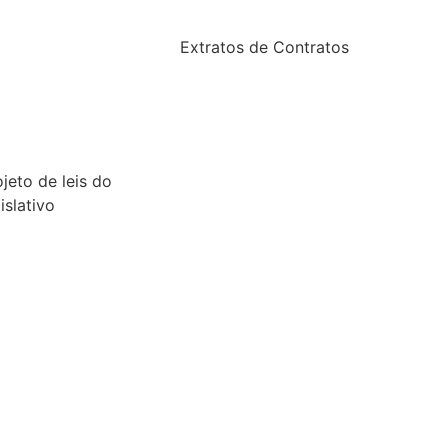
2024
24
Extratos de Contratos
23
2025
22
21
ojeto de leis do
islativo
26
25
24
23
22
21