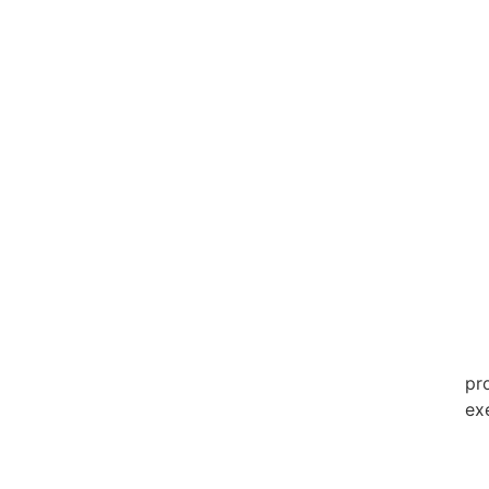
20
20
20
20
20
20
20
20
20
pr
ex
20
20