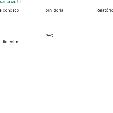
NAL CIDADÃO
le conosco
ouvidoria
Relatóri
rmulario de contato
formulário de contato
Relatóri
Fiscal 2
rmulario Pedido de
e-ouv
Semestr
formação
PAC
Relatóri
ndimentos
2026
Fiscal 2
lários
Semestr
árias
Relatóri
Fiscal 2
Semestr
Relatóri
Gestão
Carta de
Usuário
Relatóri