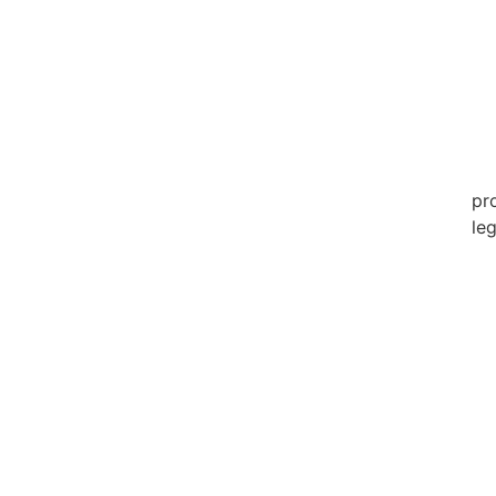
20
20
20
20
pr
leg
20
20
20
20
20
20