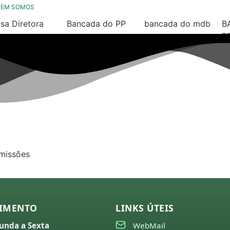
UEM SOMOS
sa Diretora
Bancada do PP
bancada do mdb
B
26
2025 / 2028
2025/ 2028
P
2
25
município
Nossa História
24
23
22
21
missões
26
25
24
IMENTO
LINKS ÚTEIS
unda a Sexta
WebMail
23