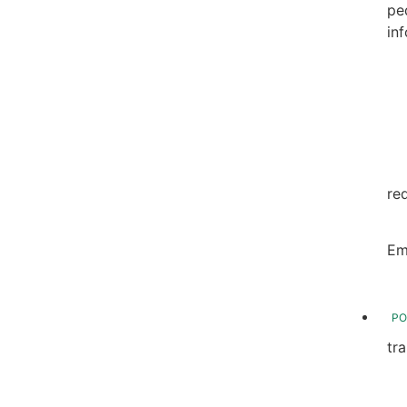
pe
in
20
20
20
20
re
20
Em
20
PO
tr
Tr