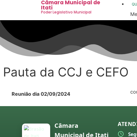
Câmara Municipal de
Q
Itati
Poder Legislativo Municipal
Me
20
20
20
20
Pauta da CCJ e CEFO
20
20
co
Reunião dia 02/09/2024
20
20
20
ATEND
Câmara
Municipal de Itati
Seg
20