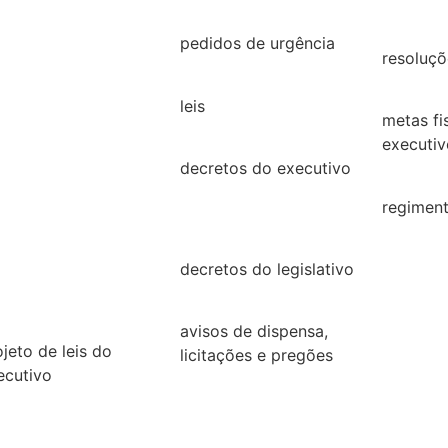
26
2021
2019
25
pedidos de urgência
resoluçõ
2025
24
resoluçõ
leis
23
metas fi
Leis
executiv
22
decretos do executivo
2022
2024
21
regiment
decretos
regimen
20
decretos do legislativo
19
decretos
18
avisos de dispensa,
ojeto de leis do
licitações e pregões
ecutivo
2026
26
2025
25