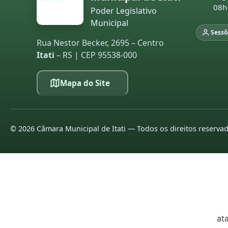
08h
Poder Legislativo
20
Municipal
Sessõ
20
Rua Nestor Becker, 2695 – Centro
Itati
– RS | CEP 95538-000
LE
pa
Mapa do Site
co
20
20
©
2026
Câmara Municipal de Itati — Todos os direitos reserva
20
20
20
20
at