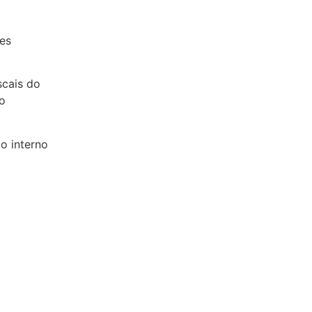
es
es
scais do
o
o interno
to