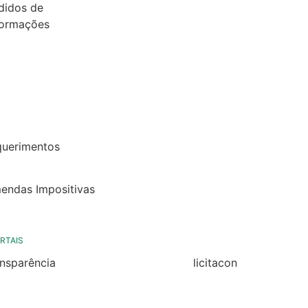
didos de
formações
26
25
24
22
querimentos
22
endas Impositivas
25
RTAIS
ansparência
licitacon
ansparência
licitacon