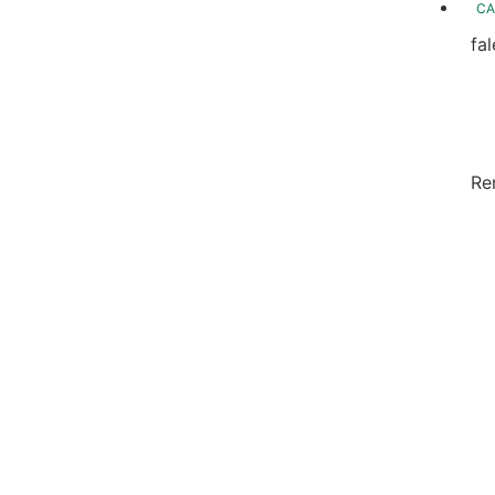
CA
fa
fo
Fo
In
Re
Sa
Di