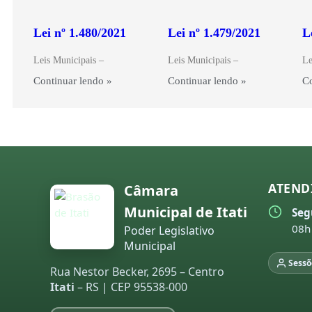
Lei nº 1.480/2021
Lei nº 1.479/2021
L
Leis Municipais –
Leis Municipais –
Le
Continuar lendo »
Continuar lendo »
Co
ATEND
Câmara
Municipal de Itati
Seg
08h
Poder Legislativo
Municipal
Sessõ
Rua Nestor Becker, 2695 – Centro
Itati
– RS | CEP 95538-000