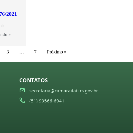
476/2021
ais –
endo »
3
…
7
Próximo »
CONTATOS
secretaria@camaraitati.rs.gov.br
(51) 99566-6941