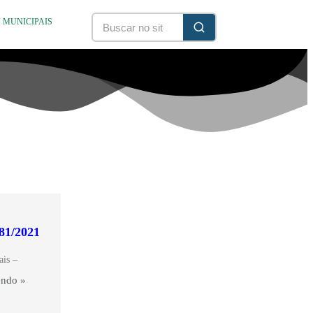
S MUNICIPAIS
481/2021
ais –
endo »