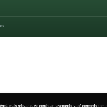
dos
ência mais relevante. Ao continuar navegando, você concorda com 