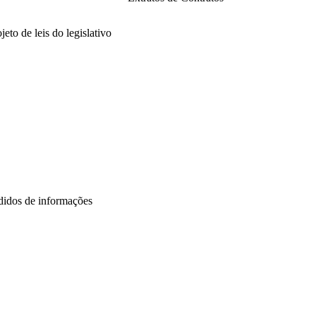
21
2025
jeto de leis do legislativo
26
25
24
23
22
21
didos de informações
26
25
24
22