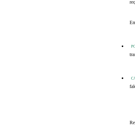
re
20
Em
20
P
tr
Tr
C
fa
fo
Fo
In
Re
Sa