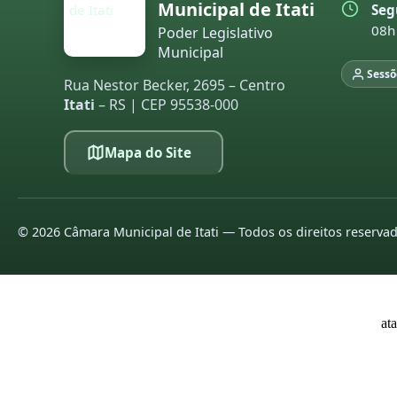
Municipal de Itati
Seg
20
08h
Poder Legislativo
20
Municipal
Sessõ
Rua Nestor Becker, 2695 – Centro
L
Itati
– RS | CEP 95538-000
pa
20
Mapa do Site
20
20
©
2026
Câmara Municipal de Itati — Todos os direitos reserva
20
20
20
at
20
20