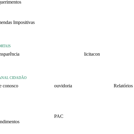
querimentos
22
endas Impositivas
25
ORTAIS
ansparência
licitacon
ansparência
licitacon
ANAL CIDADÃO
le conosco
ouvidoria
Relatórios
rmulario de contato
formulário de contato
Relatório 
2026 – 1º 
rmulario Pedido de
e-ouv
formação
Relatório 
PAC
2025 – 2º 
ndimentos
2026
Relatório 
lários
2025 – 1º 