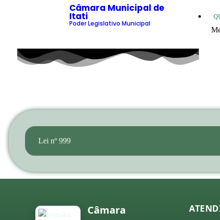
Câmara Municipal de
Itati
Q
Poder Legislativo Municipal
Me
20
20
20
20
20
20
Lei nº 999
co
20
20
20
ATEND
Câmara
20