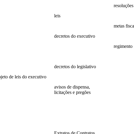
24
2025
resoluções
23
leis
resoluções
22
Leis
metas fisc
21
decretos do executivo
2022
20
2024
regimento 
19
decretos
regimento
18
decretos do legislativo
ojeto de leis do executivo
decretos
26
avisos de dispensa,
licitações e pregões
25
2026
24
2025
23
2024
22
Extratos de Contratos