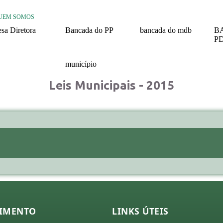
UEM SOMOS
sa Diretora
Bancada do PP
bancada do mdb
B
P
26
2025 / 2028
2025/ 2028
20
25
município
24
Nossa História
Leis Municipais - 2015
23
22
21
missões
26
25
24
IMENTO
LINKS ÚTEIS
23