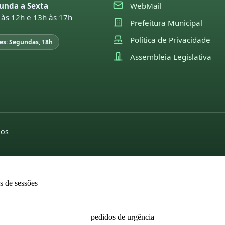
unda a Sexta
WebMail
22
 às 12h e 13h às 17h
Prefeitura Municipal
21
Política de Privacidade
es: Segundas, 18h
EGISLAÇÃO
Assembleia Legislativa
utas sessões e comissões
pedidos de indicações
moções
26
2022
2026
25
pedidos de providências
2025
24
2026
2024
dos
23
2025
2022
22
2024
editais
21
2023
2022
as de sessões
2022
2021
26
2021
2020
25
pedidos de urgência
2019