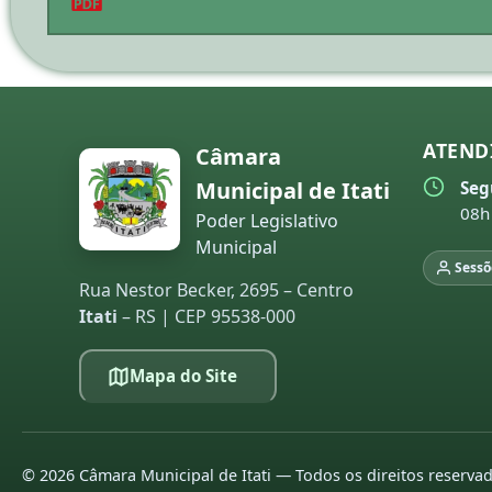
ATEND
Câmara
Municipal de Itati
Seg
08h
Poder Legislativo
Municipal
Sessõ
Rua Nestor Becker, 2695 – Centro
Itati
– RS | CEP 95538-000
Mapa do Site
©
2026
Câmara Municipal de Itati — Todos os direitos reserva