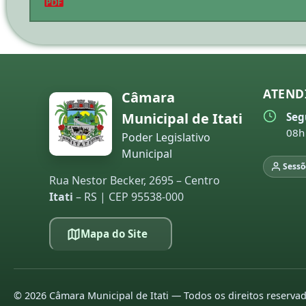
ATEND
Câmara
Municipal de Itati
Seg
08h
Poder Legislativo
Municipal
Sessõ
Rua Nestor Becker, 2695 – Centro
Itati
– RS | CEP 95538-000
Mapa do Site
©
2026
Câmara Municipal de Itati — Todos os direitos reserva