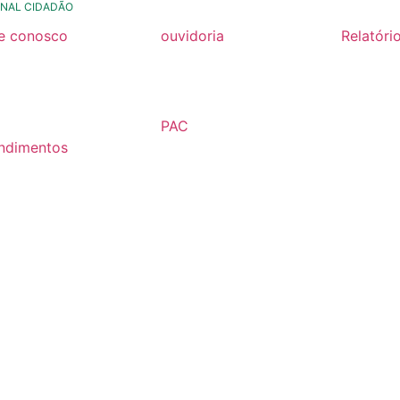
NAL CIDADÃO
le conosco
ouvidoria
Relatóri
rmulario de contato
formulário de contato
Relatóri
Fiscal 2
rmulario Pedido de
e-ouv
Semestr
formação
PAC
Relatóri
ndimentos
2026
Fiscal 2
lários
Semestr
árias
Relatóri
Fiscal 2
Semestr
Relatóri
Gestão
Carta de
Usuário
Relatóri