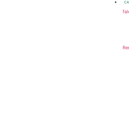
CA
fa
fo
Fo
In
Re
Sa
Di