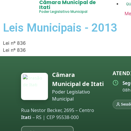
Câmara Municipal de
Q
Itati
Poder Legislativo Municipal
Me
20
Leis Municipais - 2013
20
20
Lei nº 836
Lei nº 836
20
20
ATEND
Câmara
20
Municipal de Itati
Seg
co
08h
Poder Legislativo
20
Municipal
Sessõ
20
Rua Nestor Becker, 2695 – Centro
Itati
– RS | CEP 95538-000
20
20