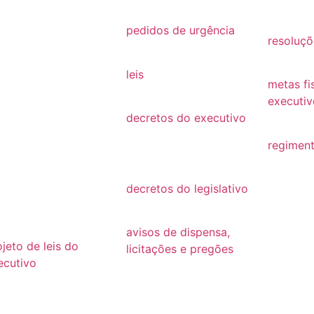
26
2021
2019
25
pedidos de urgência
resoluçõ
2025
24
resoluçõ
leis
23
metas fi
Leis
executiv
22
decretos do executivo
2022
2024
21
regiment
decretos
regimen
20
decretos do legislativo
19
decretos
18
avisos de dispensa,
ojeto de leis do
licitações e pregões
ecutivo
2026
26
2025
25