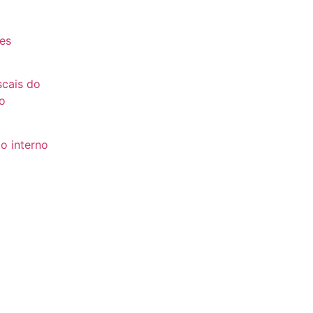
es
es
scais do
o
o interno
to