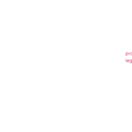
20
20
20
20
pr
leg
20
20
20
20
20
20