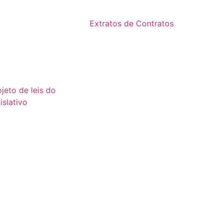
2024
24
Extratos de Contratos
23
2025
22
21
ojeto de leis do
islativo
26
25
24
23
22
21