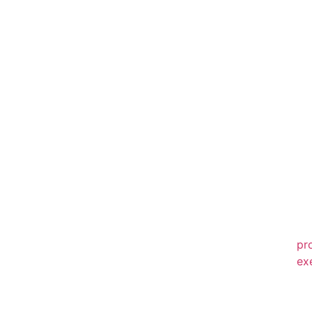
20
20
20
20
20
20
20
20
20
pr
ex
20
20