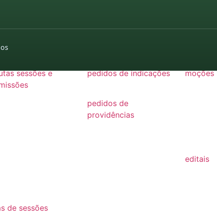
22
21
dos
GISLAÇÃO
utas sessões e
pedidos de indicações
moções
missões
2022
2026
26
pedidos de
2025
25
providências
2024
2026
24
2022
2025
23
editais
2024
22
2022
2023
21
2021
2022
as de sessões
2020