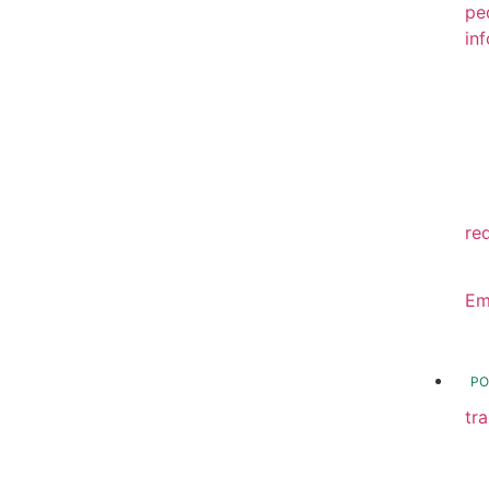
pe
in
20
20
20
20
re
20
Em
20
PO
tr
Tr