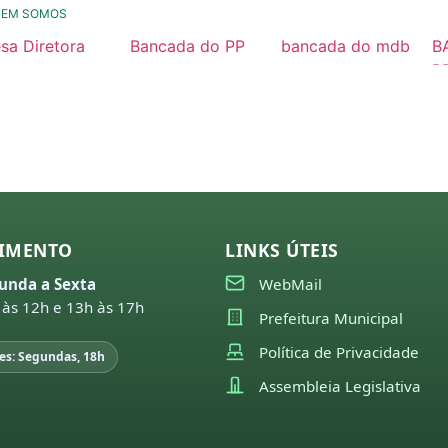
UEM SOMOS
sa Diretora
Bancada do PP
bancada do mdb
B
26
2025 / 2028
2025/ 2028
P
2
25
município
Nossa História
24
23
22
IMENTO
LINKS ÚTEIS
21
unda a Sexta
WebMail
missões
 às 12h e 13h às 17h
Prefeitura Municipal
26
Política de Privacidade
es: Segundas, 18h
25
Assembleia Legislativa
24
23