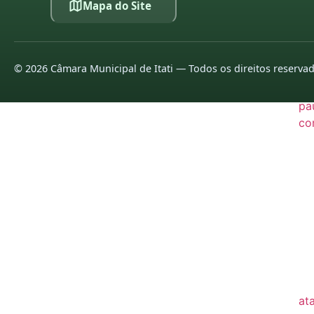
Mapa do Site
20
20
©
2026
Câmara Municipal de Itati — Todos os direitos reserva
LE
pa
co
20
20
20
20
20
20
at