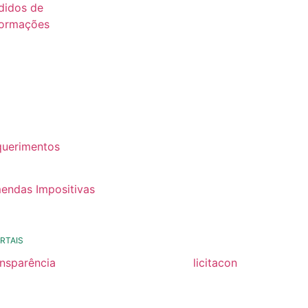
didos de
formações
26
25
24
22
querimentos
22
endas Impositivas
25
RTAIS
ansparência
licitacon
ansparência
licitacon