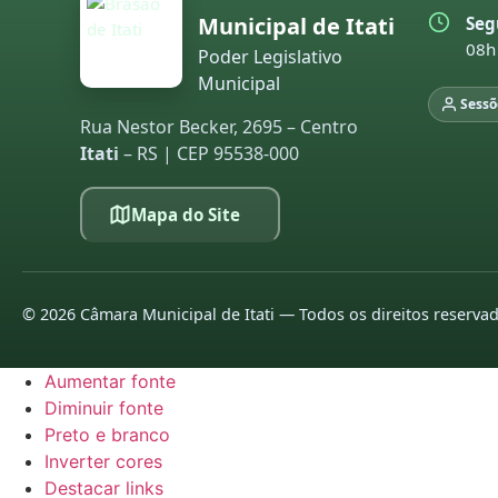
Municipal de Itati
Seg
08h
Poder Legislativo
Municipal
Sessõ
Rua Nestor Becker, 2695 – Centro
Itati
– RS | CEP 95538-000
Mapa do Site
©
2026
Câmara Municipal de Itati — Todos os direitos reserva
Aumentar fonte
Diminuir fonte
Preto e branco
Inverter cores
Destacar links