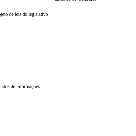
21
2025
jeto de leis do legislativo
26
25
24
23
22
21
didos de informações
26
25
24
22