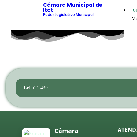
Câmara Municipal de
Itati
Q
Poder Legislativo Municipal
Me
20
20
20
20
20
20
Lei nº 1.439
co
20
20
20
ATEND
Câmara
20