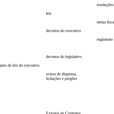
24
2025
resoluções
23
leis
resoluções
22
Leis
metas fisc
21
decretos do executivo
2022
20
2024
regimento 
19
decretos
regimento
18
decretos do legislativo
ojeto de leis do executivo
decretos
26
avisos de dispensa,
licitações e pregões
25
2026
24
2025
23
2024
22
Extratos de Contratos