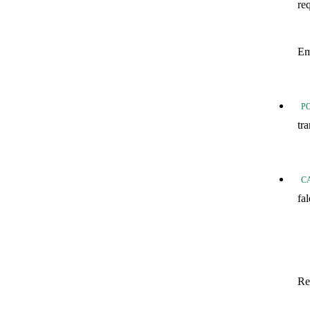
re
20
Em
20
P
tr
Tr
C
fa
fo
Fo
In
Re
Sa