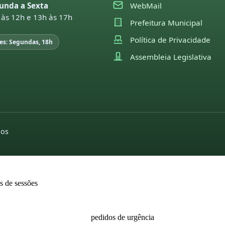
unda a Sexta
WebMail
22
 às 12h e 13h às 17h
Prefeitura Municipal
21
Política de Privacidade
es: Segundas, 18h
EGISLAÇÃO
Assembleia Legislativa
utas sessões e comissões
pedidos de indicações
moções
26
2022
2026
25
pedidos de providências
2025
24
2026
2024
dos
23
2025
2022
22
2024
editais
21
2023
2022
as de sessões
2022
2021
26
2021
2020
25
pedidos de urgência
2019