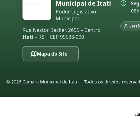
Municipal de Itati
Seg
20
08h
Poder Legislativo
20
Municipal
Sessõ
Rua Nestor Becker, 2695 – Centro
L
Itati
– RS | CEP 95538-000
pa
20
Mapa do Site
20
20
©
2026
Câmara Municipal de Itati — Todos os direitos reserva
20
20
20
at
20
20