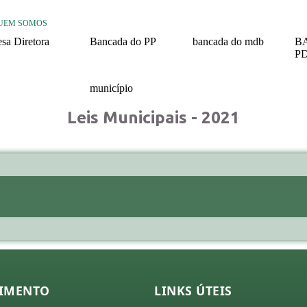
UEM SOMOS
sa Diretora
Bancada do PP
bancada do mdb
B
P
26
2025 / 2028
2025/ 2028
20
25
município
24
Nossa História
Leis Municipais - 2021
23
22
21
missões
26
25
24
IMENTO
LINKS ÚTEIS
23