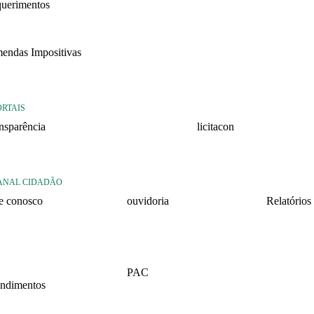
querimentos
22
endas Impositivas
25
ORTAIS
ansparência
licitacon
ansparência
licitacon
ANAL CIDADÃO
le conosco
ouvidoria
Relatórios
rmulario de contato
formulário de contato
Relatório 
2026 – 1º 
rmulario Pedido de
e-ouv
formação
Relatório 
PAC
2025 – 2º 
ndimentos
2026
Relatório 
lários
2025 – 1º 