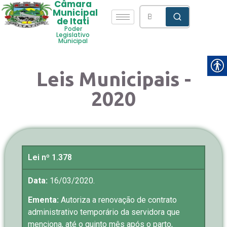
Câmara
Municipal
de Itati
Poder
Legislativo
Municipal
Leis Municipais -
2020
Lei nº 1.378
Data:
16/03/2020.
Ementa:
Autoriza a renovação de contrato
administrativo temporário da servidora que
menciona, até o quinto mês após o parto,