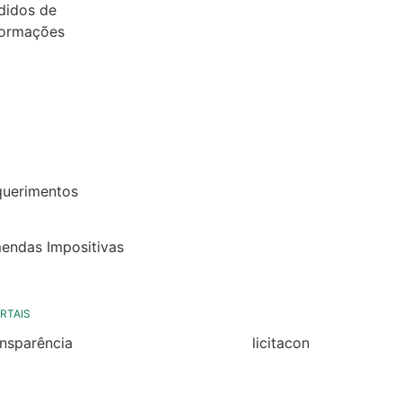
didos de
formações
26
25
24
22
querimentos
22
endas Impositivas
25
RTAIS
ansparência
licitacon
ansparência
licitacon