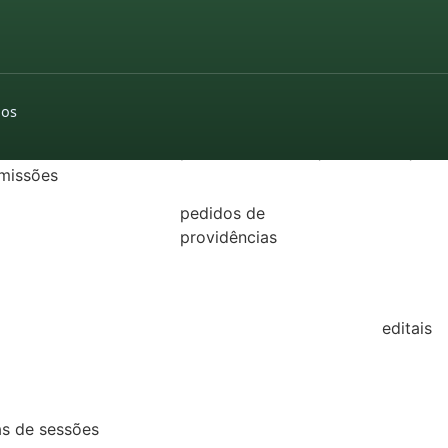
22
21
dos
GISLAÇÃO
utas sessões e
pedidos de indicações
moções
missões
2022
2026
26
pedidos de
2025
25
providências
2024
2026
24
2022
2025
23
editais
2024
22
2022
2023
21
2021
2022
as de sessões
2020