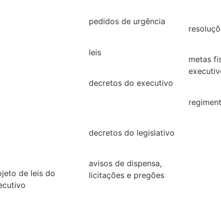
26
2021
2019
25
pedidos de urgência
resoluçõ
2025
24
resoluçõ
leis
23
metas fi
Leis
executiv
22
decretos do executivo
2022
2024
21
regiment
decretos
regimen
20
decretos do legislativo
19
decretos
18
avisos de dispensa,
ojeto de leis do
licitações e pregões
ecutivo
2026
26
2025
25