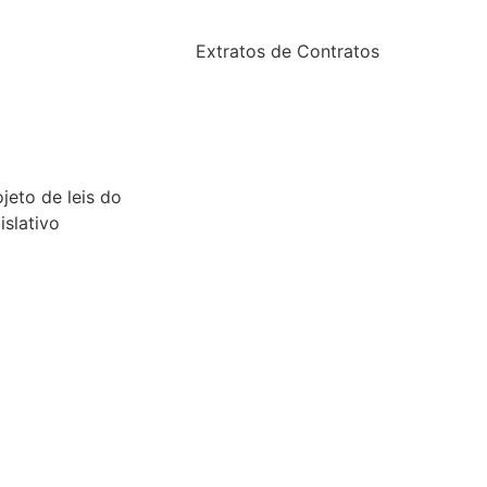
2024
24
Extratos de Contratos
23
2025
22
21
ojeto de leis do
islativo
26
25
24
23
22
21