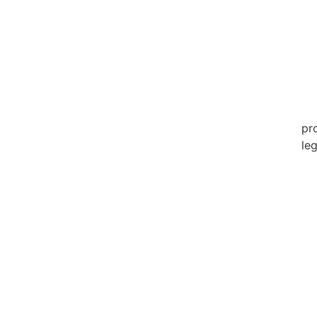
20
20
20
20
pr
leg
20
20
20
20
20
20