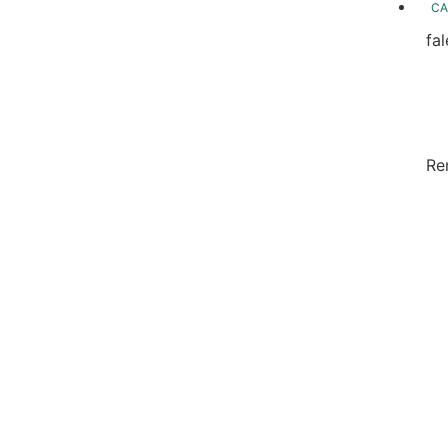
CA
fa
fo
Fo
In
Re
Sa
Di