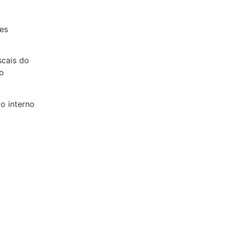
es
es
scais do
o
o interno
to