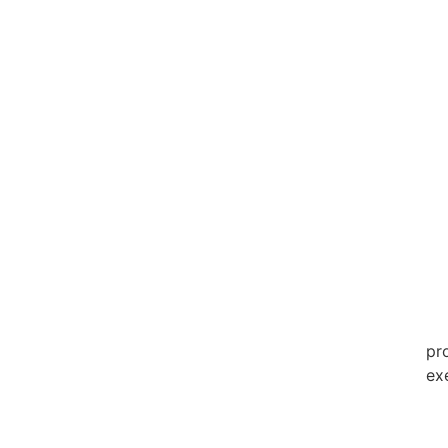
20
20
20
20
20
20
20
20
20
pr
ex
20
20