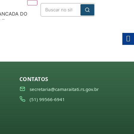
ANCADA DO
DT
025/2028
CONTATOS
secretaria@camaraitati.rs.gov.br
(51) 99566-6941