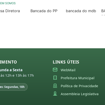
UEM SOMOS
sa Diretora
Bancada do PP
bancada do mdb
B
26
2025 / 2028
2025/ 2028
P
2
25
município
Nossa História
24
23
22
21
IMENTO
LINKS ÚTEIS
unda a Sexta
WebMail
missões
 às 12h e 13h às 17h
26
Prefeitura Municipal
25
Política de Privacidade
es: Segundas, 18h
Assembleia Legislativa
24
23