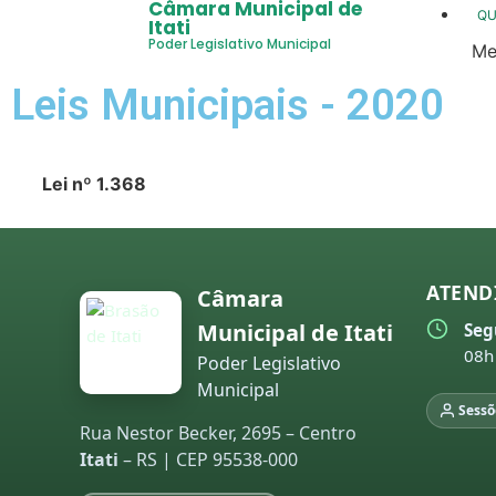
Câmara Municipal de
Q
Itati
Poder Legislativo Municipal
Me
20
Leis Municipais - 2020
20
20
Lei nº 1.368
20
20
20
ATEND
Câmara
Municipal de Itati
Seg
co
08h
20
Poder Legislativo
Municipal
20
Sessõ
Rua Nestor Becker, 2695 – Centro
20
Itati
– RS | CEP 95538-000
20