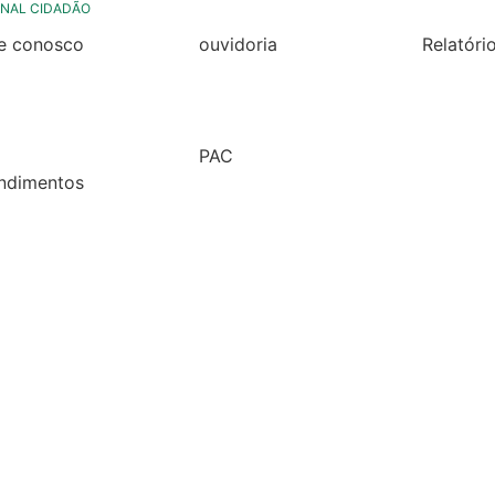
NAL CIDADÃO
le conosco
ouvidoria
Relatóri
rmulario de contato
formulário de contato
Relatóri
Fiscal 2
rmulario Pedido de
e-ouv
Semestr
formação
PAC
Relatóri
ndimentos
2026
Fiscal 2
lários
Semestr
árias
Relatóri
Fiscal 2
Semestr
Relatóri
Gestão
Carta de
Usuário
Relatóri