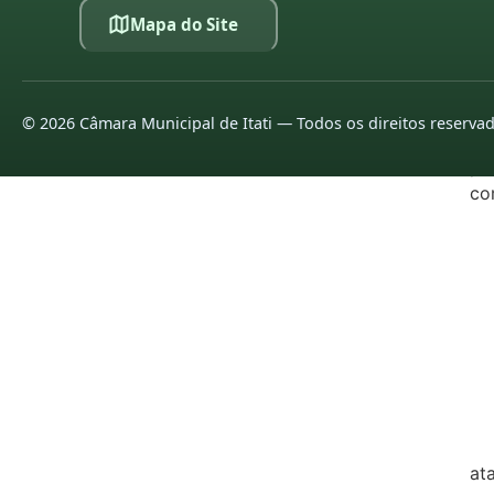
Mapa do Site
20
20
©
2026
Câmara Municipal de Itati — Todos os direitos reserva
LE
pa
co
20
20
20
20
20
20
at