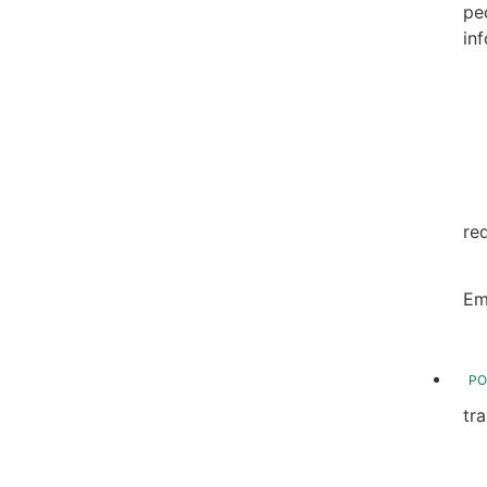
pe
in
20
20
20
20
re
20
Em
20
PO
tr
Tr