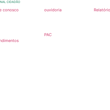
NAL CIDADÃO
le conosco
ouvidoria
Relatóri
rmulario de contato
formulário de contato
Relatóri
Fiscal 2
rmulario Pedido de
e-ouv
Semestr
formação
PAC
Relatóri
ndimentos
2026
Fiscal 2
lários
Semestr
árias
Relatóri
Fiscal 2
Semestr
Relatóri
Gestão
Carta de
Usuário
Relatóri