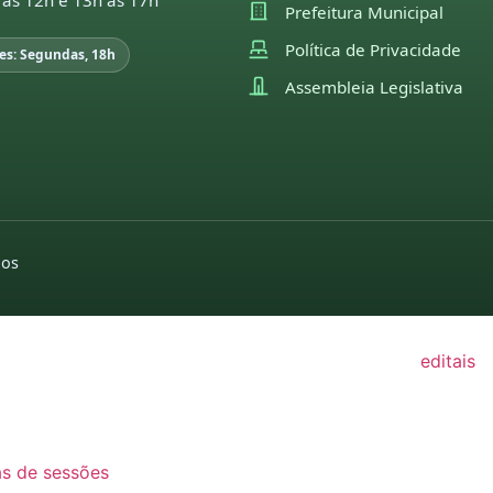
 às 12h e 13h às 17h
Prefeitura Municipal
22
Política de Privacidade
es: Segundas, 18h
21
Assembleia Legislativa
GISLAÇÃO
utas sessões e
pedidos de indicações
moções
missões
2022
2026
26
pedidos de
2025
25
providências
dos
2024
2026
24
2022
2025
23
editais
2024
22
2022
2023
21
2021
2022
as de sessões
2020