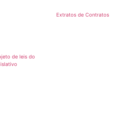
2024
24
Extratos de Contratos
23
2025
22
21
ojeto de leis do
islativo
26
25
24
23
22
21