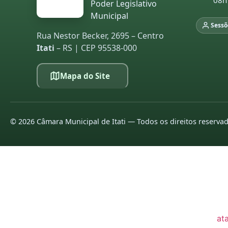
08h
Poder Legislativo
20
Municipal
Sessõ
20
Rua Nestor Becker, 2695 – Centro
Itati
– RS | CEP 95538-000
LE
Mapa do Site
pa
co
20
20
©
2026
Câmara Municipal de Itati — Todos os direitos reserva
20
20
20
20
at