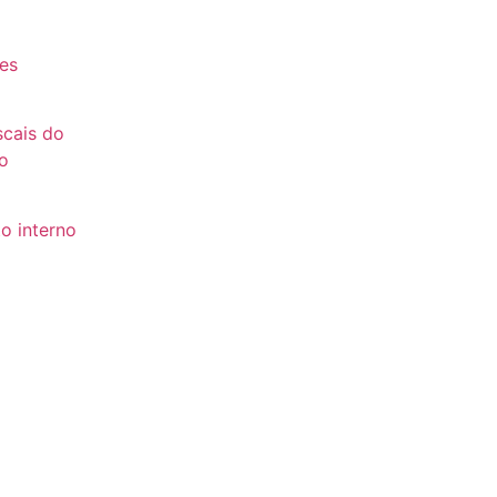
es
es
scais do
o
o interno
to