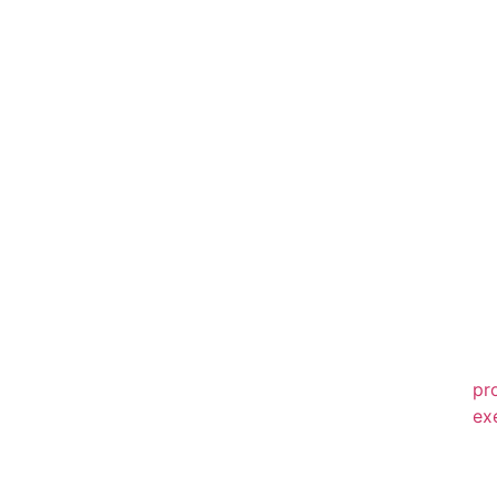
20
20
20
20
20
20
20
20
20
pr
ex
20
20