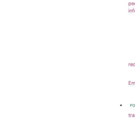
pe
in
20
20
20
20
re
20
Em
20
PO
tr
Tr