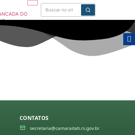
ANCADA DO
DT
025/2028
CONTATOS
secretaria@camaraitati.rs.gov.br