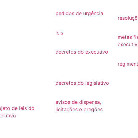
26
2021
2019
25
pedidos de urgência
resoluçõ
2025
24
resoluçõ
leis
23
metas fi
Leis
executiv
22
decretos do executivo
2022
2024
21
regiment
decretos
regimen
20
decretos do legislativo
19
decretos
18
avisos de dispensa,
ojeto de leis do
licitações e pregões
ecutivo
2026
26
2025
25