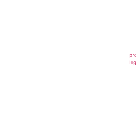
20
20
20
20
pr
leg
20
20
20
20
20
20