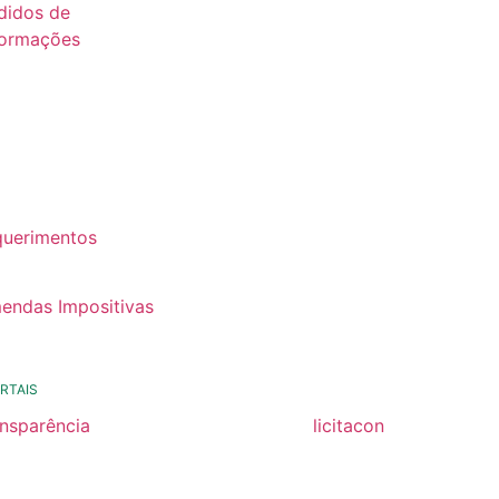
didos de
formações
26
25
24
22
querimentos
22
endas Impositivas
25
RTAIS
ansparência
licitacon
ansparência
licitacon