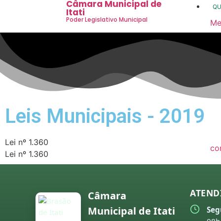
Câmara Municipal de
Q
Itati
Poder Legislativo Municipal
Me
20
20
20
20
Leis Municipais - 2019
20
20
Lei nº 1.360
co
Lei nº 1.360
20
20
ATEND
Câmara
20
Municipal de Itati
Seg
20