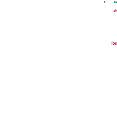
CA
fa
fo
Fo
In
Re
Sa
Di