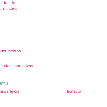
didos de
formações
26
25
24
22
querimentos
22
endas Impositivas
25
RTAIS
ansparência
licitacon
ansparência
licitacon