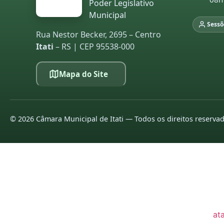
Poder Legislativo
Municipal
20
Sessõ
20
Rua Nestor Becker, 2695 – Centro
Itati
– RS | CEP 95538-000
LE
Mapa do Site
pa
co
20
20
©
2026
Câmara Municipal de Itati — Todos os direitos reserva
20
20
20
20
at