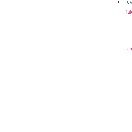
CA
fa
fo
Fo
In
Re
Sa
Di