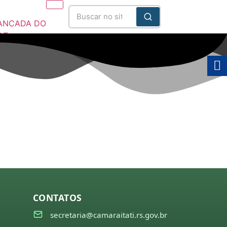
ANCADA DO
DT
025/2028
CONTATOS
secretaria@camaraitati.rs.gov.br