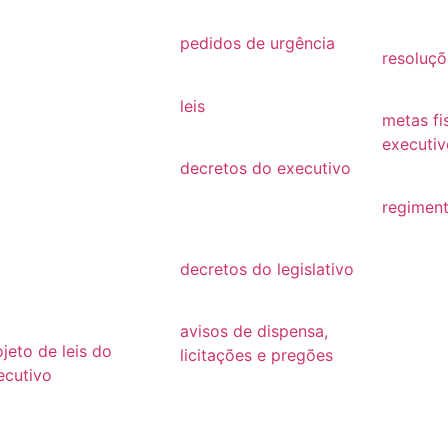
26
2021
2019
25
pedidos de urgência
resoluçõ
2025
24
resoluçõ
leis
23
metas fi
Leis
executiv
22
decretos do executivo
2022
2024
21
regiment
decretos
regimen
20
decretos do legislativo
19
decretos
18
avisos de dispensa,
ojeto de leis do
licitações e pregões
ecutivo
2026
26
2025
25