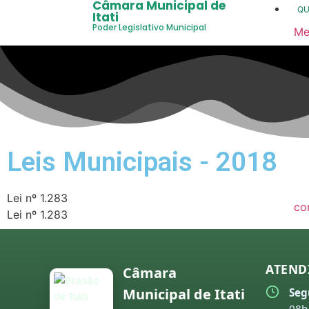
Câmara Municipal de
Q
Itati
Poder Legislativo Municipal
Me
20
20
20
20
Leis Municipais - 2018
20
20
Lei nº 1.283
co
Lei nº 1.283
20
20
ATEND
Câmara
20
Municipal de Itati
Seg
20
08h