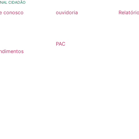
NAL CIDADÃO
le conosco
ouvidoria
Relatóri
rmulario de contato
formulário de contato
Relatóri
Fiscal 2
rmulario Pedido de
e-ouv
Semestr
formação
PAC
Relatóri
ndimentos
2026
Fiscal 2
lários
Semestr
árias
Relatóri
Fiscal 2
Semestr
Relatóri
Gestão
Carta de
Usuário
Relatóri