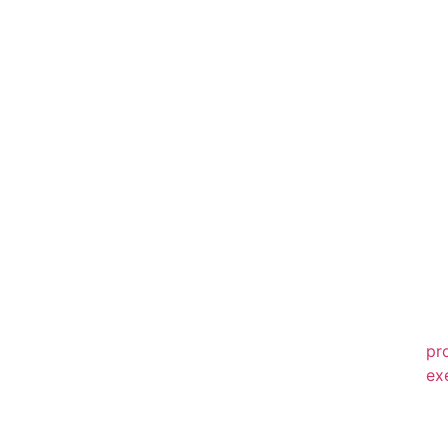
20
20
20
20
20
20
20
20
20
pr
ex
20
20