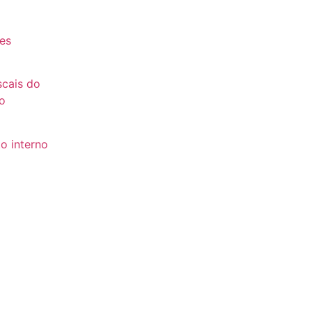
es
es
scais do
o
o interno
to