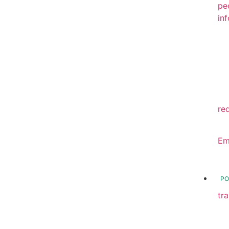
pe
in
20
20
20
20
re
20
Em
20
PO
tr
Tr