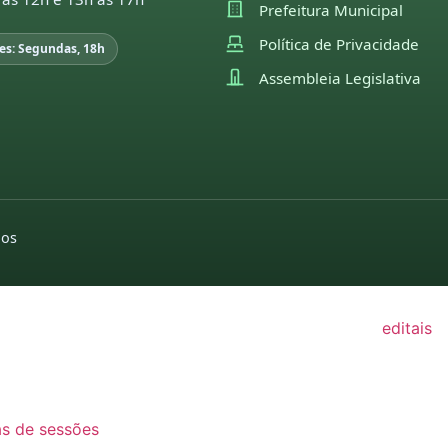
Prefeitura Municipal
22
Política de Privacidade
es: Segundas, 18h
21
Assembleia Legislativa
GISLAÇÃO
utas sessões e
pedidos de indicações
moções
missões
2022
2026
26
pedidos de
2025
25
providências
dos
2024
2026
24
2022
2025
23
editais
2024
22
2022
2023
21
2021
2022
as de sessões
2020