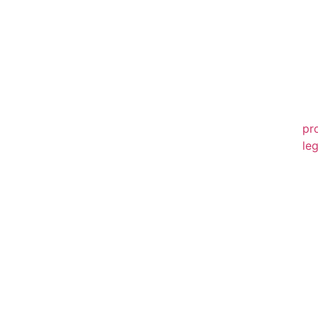
20
20
20
20
pr
leg
20
20
20
20
20
20