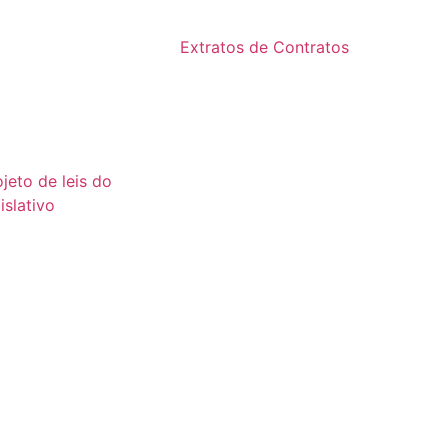
2024
24
Extratos de Contratos
23
2025
22
21
ojeto de leis do
islativo
26
25
24
23
22
21