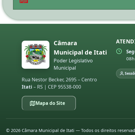
ATEND
Câmara
Municipal de Itati
Seg
08h
Poder Legislativo
Municipal
Sessõ
Rua Nestor Becker, 2695 – Centro
Itati
– RS | CEP 95538-000
Mapa do Site
©
2026
Câmara Municipal de Itati — Todos os direitos reserva