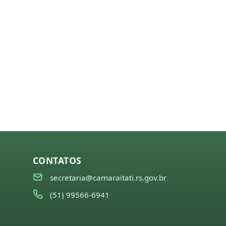
CONTATOS
secretaria@camaraitati.rs.gov.br
(51) 99566-6941