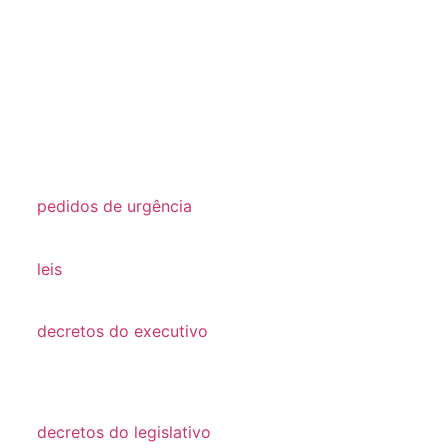
2025
2024
2023
2022
2021
pedidos de urgência
2025
leis
Leis
decretos do executivo
2024
decretos
decretos do legislativo