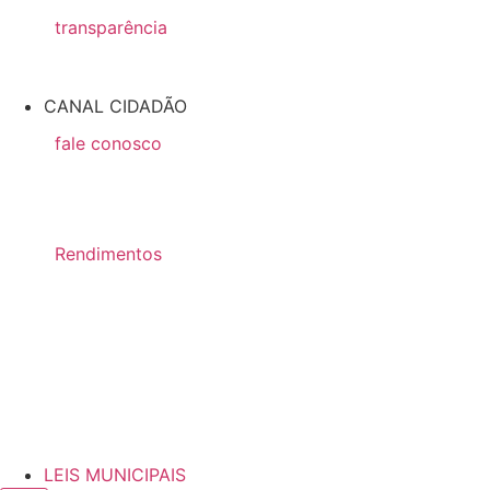
transparência
Transparência
CANAL CIDADÃO
fale conosco
formulario de contato
Formulario Pedido de Informação
Rendimentos
Salários
Diárias
LEIS MUNICIPAIS