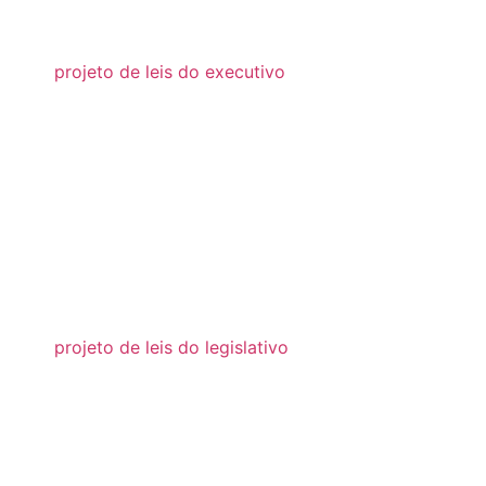
2018
projeto de leis do executivo
2026
2025
2024
2023
2022
2021
projeto de leis do legislativo
2026
2025
2024