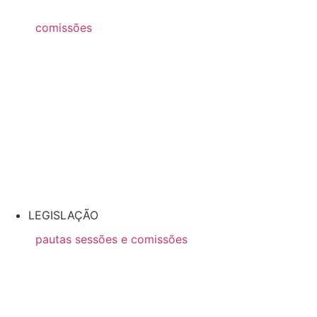
2021
comissões
2026
2025
2024
2023
2022
2021
LEGISLAÇÃO
pautas sessões e comissões
2026
2025
2024