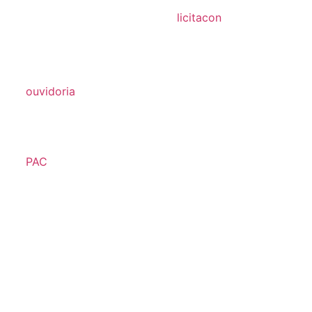
licitacon
licitacon
ouvidoria
formulário de contato
e-ouv
PAC
2026