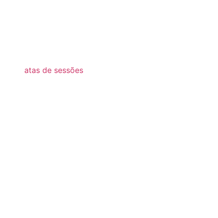
2023
2022
2021
atas de sessões
2026
2025
2024
2023
2022
2021
2020
2019