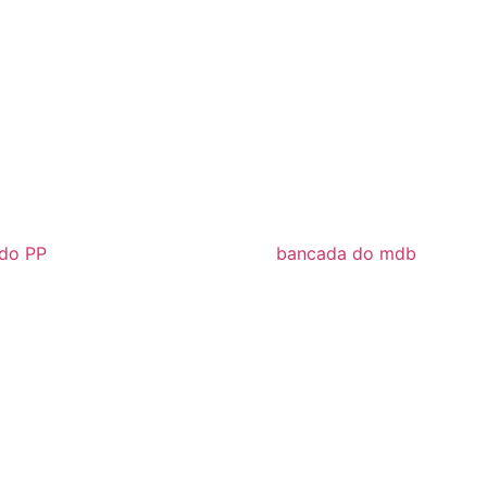
do PP
bancada do mdb
028
2025/ 2028
o
tória