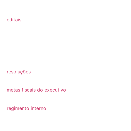
2022
editais
2022
2021
2020
2019
resoluções
resoluções
metas fiscais do executivo
2022
regimento interno
regimento