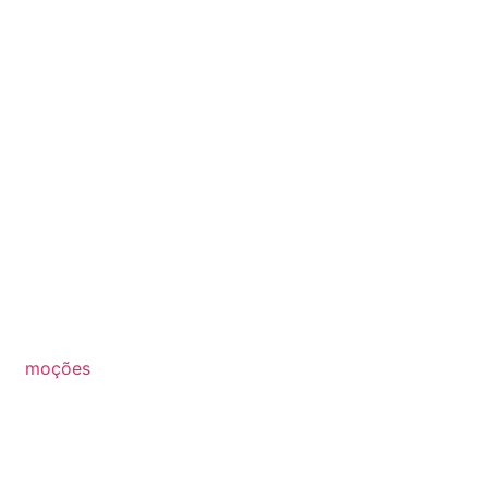
moções
2026
2025
2024