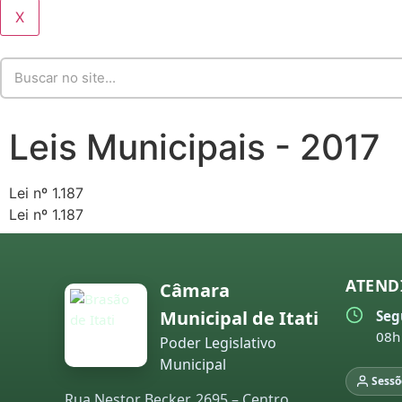
X
Leis Municipais - 2017
Lei nº 1.187
Lei nº 1.187
ATEND
Câmara
Municipal de Itati
Seg
08h
Poder Legislativo
Municipal
Sessõ
Rua Nestor Becker, 2695 – Centro