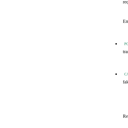
re
20
Em
20
P
tr
Tr
C
fa
fo
Fo
In
Re
Sa