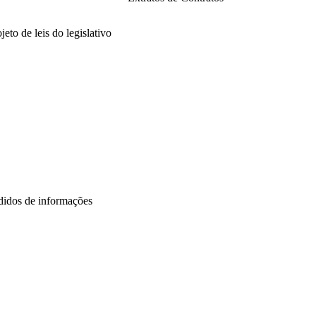
21
2025
jeto de leis do legislativo
26
25
24
23
22
21
didos de informações
26
25
24
22