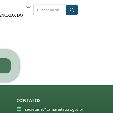
ANCADA DO
DT
25/2028
CONTATOS
secretaria@camaraitati.rs.gov.br