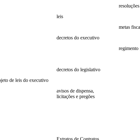
24
2025
resoluções
23
leis
resoluções
22
Leis
metas fisc
21
decretos do executivo
2022
20
2024
regimento 
19
decretos
regimento
18
decretos do legislativo
ojeto de leis do executivo
decretos
26
avisos de dispensa,
licitações e pregões
25
2026
24
2025
23
2024
22
Extratos de Contratos