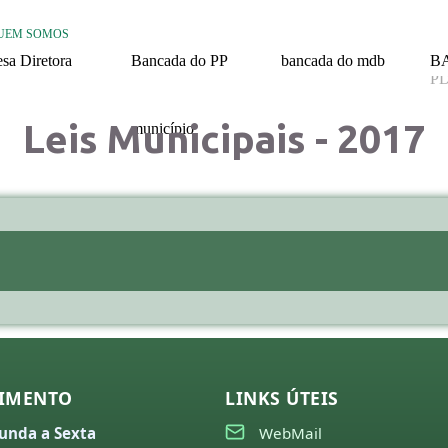
UEM SOMOS
sa Diretora
Bancada do PP
bancada do mdb
B
P
26
2025 / 2028
2025/ 2028
20
Leis Municipais - 2017
25
município
24
Nossa História
23
22
21
missões
26
25
IMENTO
LINKS ÚTEIS
24
unda a Sexta
WebMail
23