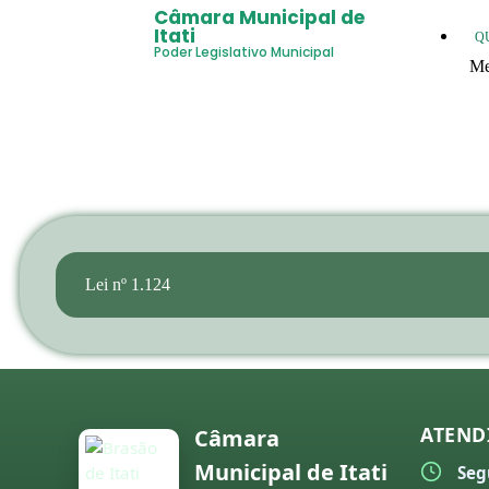
Câmara Municipal de
Itati
Q
Poder Legislativo Municipal
Me
20
20
20
20
20
Lei nº 1.124
20
co
20
20
ATEND
Câmara
20
Municipal de Itati
Seg
20