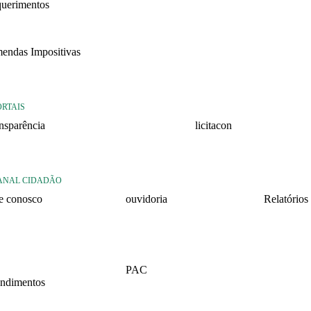
querimentos
22
endas Impositivas
25
ORTAIS
ansparência
licitacon
ansparência
licitacon
ANAL CIDADÃO
le conosco
ouvidoria
Relatórios
rmulario de contato
formulário de contato
Relatório 
2026 – 1º 
rmulario Pedido de
e-ouv
formação
Relatório 
PAC
2025 – 2º 
ndimentos
2026
Relatório 
lários
2025 – 1º 