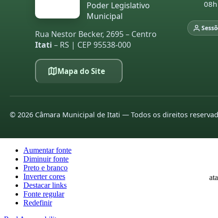
08h
Poder Legislativo
20
Municipal
20
Sessõ
Rua Nestor Becker, 2695 – Centro
Itati
– RS | CEP 95538-000
L
pa
Mapa do Site
20
20
20
©
2026
Câmara Municipal de Itati — Todos os direitos reserva
20
20
Aumentar fonte
Diminuir fonte
20
Preto e branco
Inverter cores
at
Destacar links
Fonte regular
20
Redefinir
20