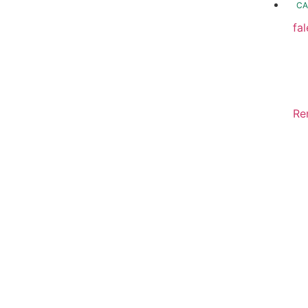
CA
fa
fo
Fo
In
Re
Sa
Di