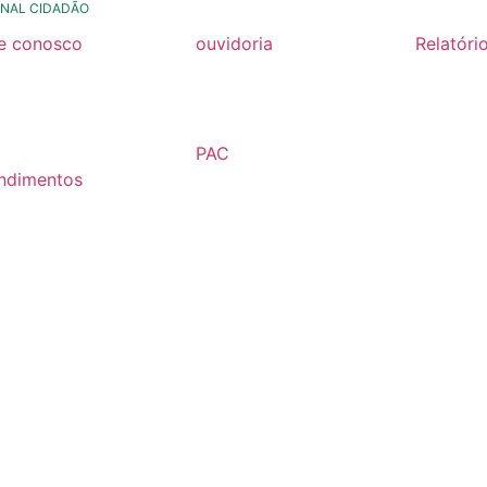
NAL CIDADÃO
le conosco
ouvidoria
Relatóri
rmulario de contato
formulário de contato
Relatóri
Fiscal 2
rmulario Pedido de
e-ouv
Semestr
formação
PAC
Relatóri
ndimentos
2026
Fiscal 2
lários
Semestr
árias
Relatóri
Fiscal 2
Semestr
Relatóri
Gestão
Carta de
Usuário
Relatóri