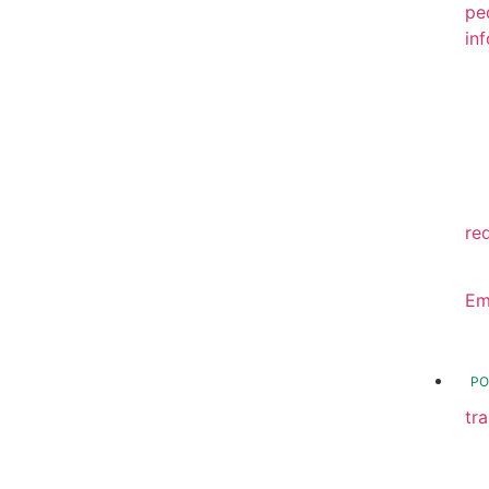
pe
in
20
20
20
20
re
20
Em
20
PO
tr
Tr