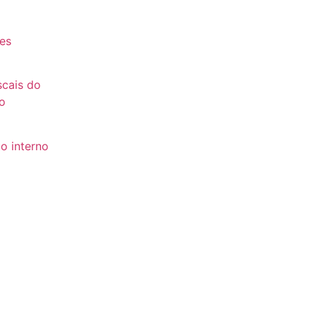
es
es
scais do
o
o interno
to