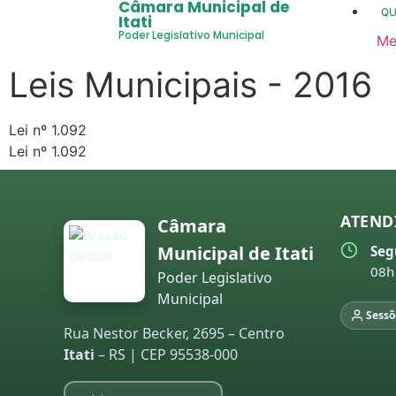
Câmara Municipal de
Q
Itati
Poder Legislativo Municipal
Me
20
Leis Municipais - 2016
20
20
Lei nº 1.092
Lei nº 1.092
20
20
ATEND
Câmara
20
Municipal de Itati
Seg
co
08h
Poder Legislativo
20
Municipal
Sessõ
20
Rua Nestor Becker, 2695 – Centro
Itati
– RS | CEP 95538-000
20
20