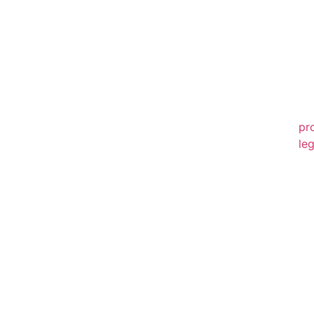
20
20
20
20
pr
leg
20
20
20
20
20
20