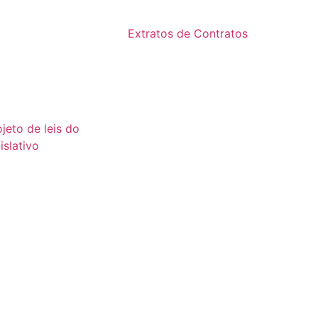
2024
24
Extratos de Contratos
23
2025
22
21
ojeto de leis do
islativo
26
25
24
23
22
21