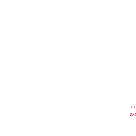
20
20
20
20
20
20
20
20
20
pr
ex
20
20