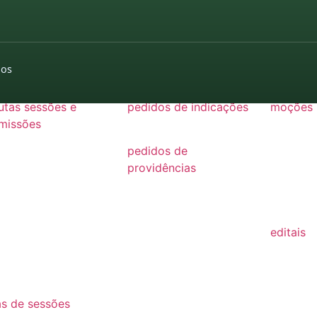
22
21
dos
GISLAÇÃO
utas sessões e
pedidos de indicações
moções
missões
2022
2026
26
pedidos de
2025
25
providências
2024
2026
24
2022
2025
23
editais
2024
22
2022
2023
21
2021
2022
as de sessões
2020