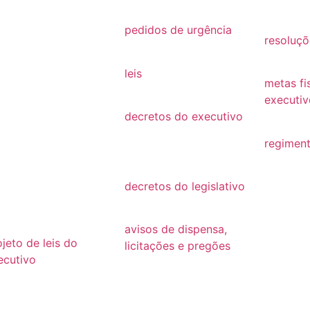
26
2021
2019
25
pedidos de urgência
resoluçõ
2025
24
resoluçõ
leis
23
metas fi
Leis
executiv
22
decretos do executivo
2022
2024
21
regiment
decretos
regimen
20
decretos do legislativo
19
decretos
18
avisos de dispensa,
ojeto de leis do
licitações e pregões
ecutivo
2026
26
2025
25