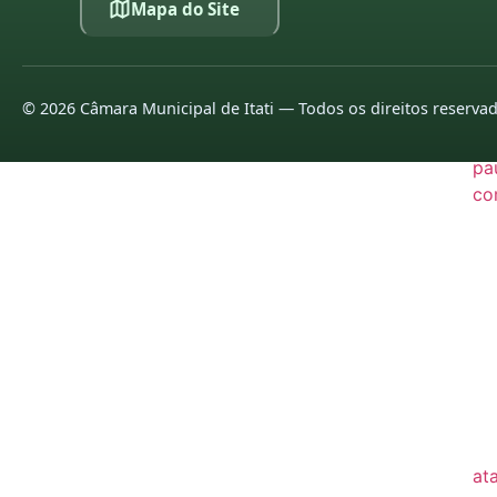
Mapa do Site
20
20
©
2026
Câmara Municipal de Itati — Todos os direitos reserva
LE
pa
co
20
20
20
20
20
20
at