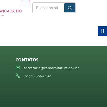
ANCADA DO
DT
025/2028
CONTATOS
secretaria@camaraitati.rs.gov.br
(51) 99566-6941