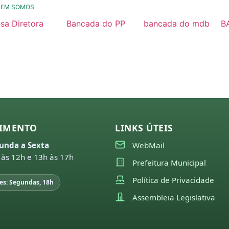
UEM SOMOS
sa Diretora
Bancada do PP
bancada do mdb
B
26
2025 / 2028
2025/ 2028
P
2
25
município
Nossa História
24
23
22
IMENTO
LINKS ÚTEIS
21
unda a Sexta
WebMail
missões
 às 12h e 13h às 17h
Prefeitura Municipal
26
Política de Privacidade
es: Segundas, 18h
25
Assembleia Legislativa
24
23