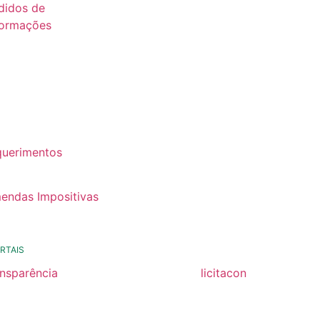
didos de
formações
26
25
24
22
querimentos
22
endas Impositivas
25
RTAIS
ansparência
licitacon
ansparência
licitacon